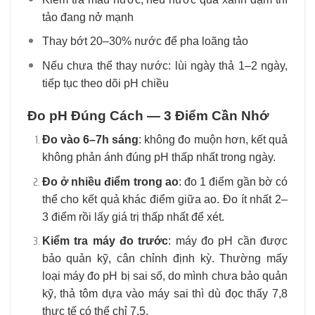
tảo đang nở mạnh
Thay bớt 20–30% nước để pha loãng tảo
Nếu chưa thể thay nước: lùi ngày thả 1–2 ngày,
tiếp tục theo dõi pH chiều
Đo pH Đúng Cách — 3 Điểm Cần Nhớ
Đo vào 6–7h sáng
: không đo muộn hơn, kết quả
không phản ánh đúng pH thấp nhất trong ngày.
Đo ở nhiều điểm trong ao
: đo 1 điểm gần bờ có
thể cho kết quả khác điểm giữa ao. Đo ít nhất 2–
3 điểm rồi lấy giá trị thấp nhất để xét.
Kiểm tra máy đo trước
: máy đo pH cần được
bảo quản kỹ, cân chỉnh định kỳ. Thường mấy
loại máy đo pH bị sai số, do mình chưa bảo quản
kỹ, thả tôm dựa vào máy sai thì dù đọc thấy 7,8
thực tế có thể chỉ 7,5.