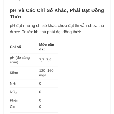
pH Và Các Chỉ Số Khác, Phải Đạt Đồng
Thời
pH đạt nhưng chỉ số khác chưa đạt thì vẫn chưa thả
được. Trước khi thả phải đạt đồng thời:
Mức cần
Chỉ số
đạt
pH (đo sáng
7,7–7,9
sớm)
120–160
Kiềm
mg/L
NH₃
0
NO₂
0
Phèn
0
Clo
0