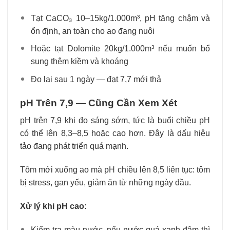
Tạt CaCO₃ 10–15kg/1.000m³, pH tăng chậm và
ổn định, an toàn cho ao đang nuôi
Hoặc tạt Dolomite 20kg/1.000m³ nếu muốn bổ
sung thêm kiềm và khoáng
Đo lại sau 1 ngày — đạt 7,7 mới thả
pH Trên 7,9 — Cũng Cần Xem Xét
pH trên 7,9 khi đo sáng sớm, tức là buổi chiều pH
có thể lên 8,3–8,5 hoặc cao hơn. Đây là dấu hiệu
tảo đang phát triển quá mạnh.
Tôm mới xuống ao mà pH chiều lên 8,5 liên tục: tôm
bị stress, gan yếu, giảm ăn từ những ngày đầu.
Xử lý khi pH cao:
Kiểm tra màu nước, nếu nước quá xanh đậm thì