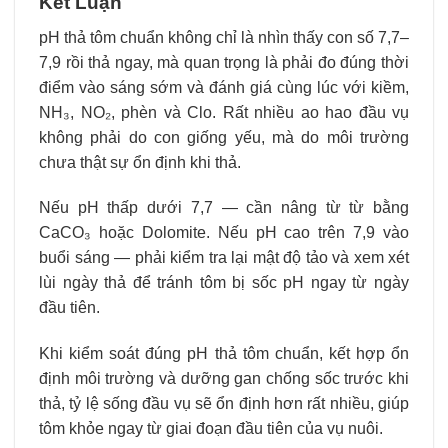
Kết Luận
pH thả tôm chuẩn không chỉ là nhìn thấy con số 7,7–
7,9 rồi thả ngay, mà quan trọng là phải đo đúng thời
điểm vào sáng sớm và đánh giá cùng lúc với kiềm,
NH₃, NO₂, phèn và Clo. Rất nhiều ao hao đầu vụ
không phải do con giống yếu, mà do môi trường
chưa thật sự ổn định khi thả.
Nếu pH thấp dưới 7,7 — cần nâng từ từ bằng
CaCO₃ hoặc Dolomite. Nếu pH cao trên 7,9 vào
buổi sáng — phải kiểm tra lại mật độ tảo và xem xét
lùi ngày thả để tránh tôm bị sốc pH ngay từ ngày
đầu tiên.
Khi kiểm soát đúng pH thả tôm chuẩn, kết hợp ổn
định môi trường và dưỡng gan chống sốc trước khi
thả, tỷ lệ sống đầu vụ sẽ ổn định hơn rất nhiều, giúp
tôm khỏe ngay từ giai đoạn đầu tiên của vụ nuôi.