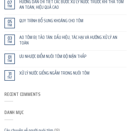
HƯỚNG DẪN CHI TIẾT CÁC BƯỚC XỬ LÝ NƯỚC TRƯỚC KHI THẢ TÔM
07
Th8
AN TOÀN, HIỆU QUẢ CAO
QUY TRÌNH BỔ SUNG KHOÁNG CHO TÔM
05
Th8
AO TÔM BỊ TẢO TÀN: DẤU HIỆU, TÁC HẠI VÀ HƯỚNG XỬ LÝ AN
03
Th8
TOÀN
ƯU NHƯỢC ĐIỂM NUÔI TÔM ĐỘ MẶN THẤP
01
Th8
XỬ LÝ NƯỚC GIẾNG NGẦM TRONG NUÔI TÔM
31
Th7
RECENT COMMENTS
DANH MỤC
Câu chuyện về người nuôi tôm
(18)