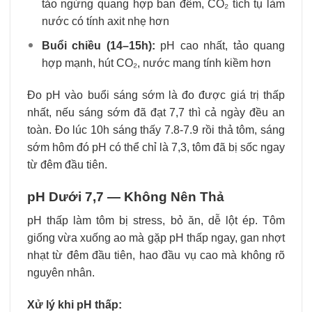
tảo ngừng quang hợp ban đêm, CO₂ tích tụ làm
nước có tính axit nhẹ hơn
Buổi chiều (14–15h):
pH cao nhất, tảo quang
hợp mạnh, hút CO₂, nước mang tính kiềm hơn
Đo pH vào buổi sáng sớm là đo được giá trị thấp
nhất, nếu sáng sớm đã đạt 7,7 thì cả ngày đều an
toàn. Đo lúc 10h sáng thấy 7.8-7.9 rồi thả tôm, sáng
sớm hôm đó pH có thể chỉ là 7,3, tôm đã bị sốc ngay
từ đêm đầu tiên.
pH Dưới 7,7 — Không Nên Thả
pH thấp làm tôm bị stress, bỏ ăn, dễ lột ép. Tôm
giống vừa xuống ao mà gặp pH thấp ngay, gan nhợt
nhạt từ đêm đầu tiên, hao đầu vụ cao mà không rõ
nguyên nhân.
Xử lý khi pH thấp: