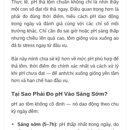
Thực tế, pH thả tôm chuẩn không chỉ là nhìn thấy
một con số đạt rồi thả ngay. Điều quan trọng hơn là
phải đo đúng thời điểm, hiểu cách pH dao động
trong ngày và đánh giá cùng với các chỉ số môi
trường khác. Chỉ cần đo sai giờ hoặc pH sáng thấp
nhưng chiều lên quá cao, tôm giống vừa xuống ao
đã bị stress ngay từ đầu vụ.
Bài này mình chia sẻ kỹ hơn về mức pH phù hợp để
thả tôm, thời điểm đo chính xác nhất và cách xử lý
khi pH chưa đạt — để anh/chị xuống giống yên tâm
hơn và hạn chế hao đầu vụ.
Tại Sao Phải Đo pH Vào Sáng Sớm?
pH ao tôm không cố định — nó dao động theo chu
kỳ ngày đêm:
Sáng sớm (5–7h):
pH thấp nhất trong ngày, do