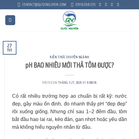
Skip
CONTACT@QUOCNGUYEN.COM
0916268335
to
content
27
Th5
KIẾN THỨC CHUYÊN NGÀNH
pH BAO NHIÊU MỚI THẢ TÔM ĐƯỢC?
POSTED ON
THÁNG 5 27, 2026
BY
ADMIN
Có rất nhiều trường hợp ao chuẩn bị rất kỹ: nước
đẹp, gây màu ổn định, đo nhanh thấy pH “đẹp đẹp”
rồi xuống giống. Nhưng chỉ sau 1–2 đêm đầu, tôm
bắt đầu hao lai rai, kéo đàn, gan nhợt hoặc yếu dần
mà không hiểu nguyên nhân từ đâu.