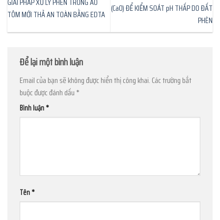
GIẢI PHÁP XỬ LÝ PHÈN TRONG AO
(CaO) ĐỂ KIỂM SOÁT pH THẤP DO ĐẤT
TÔM MỚI THẢ AN TOÀN BẰNG EDTA
PHÈN
Để lại một bình luận
Email của bạn sẽ không được hiển thị công khai.
Các trường bắt
buộc được đánh dấu
*
Bình luận
*
Tên
*