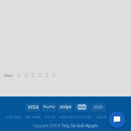
Share:
GIỚI THIỆU
SẢN PHẨM
TIN TỨC
KIẾN THỨC & KỸ THUẬT
LIÊN HỆ
GIỎ HÀNG
Copyright 2026 ©
Thủy Sản Quốc Nguyên