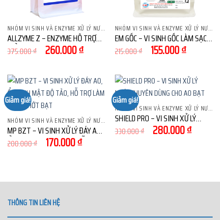
NHÓM VI SINH VÀ ENZYME XỬ LÝ NƯỚC
NHÓM VI SINH VÀ ENZYME XỬ LÝ NƯỚC
ALLZYME Z – ENZYME HỖ TRỢ
EM GỐC – VI SINH GỐC LÀM SẠCH
Giá
Giá
Giá
Giá
260.000
₫
155.000
₫
KIỂM SOÁT TẢO ĐỘC VÀ LÀM
NƯỚC VÀ ĐÁY AO NUÔI
375.000
₫
215.000
₫
gốc
hiện
gốc
hiện
SẠCH ĐÁY AO NUÔI
là:
tại
là:
tại
375.000 ₫.
là:
215.000 ₫.
là:
260.000 ₫.
155.000 ₫
Giảm giá!
Giảm giá!
NHÓM VI SINH VÀ ENZYME XỬ LÝ NƯỚC
SHIELD PRO – VI SINH XỬ LÝ
NHÓM VI SINH VÀ ENZYME XỬ LÝ NƯỚC
Giá
Giá
280.000
₫
NƯỚC CHUYÊN DÙNG CHO AO
MP BZT – VI SINH XỬ LÝ ĐÁY AO,
330.000
₫
gốc
hiện
Giá
Giá
170.000
₫
BẠT
ỔN ĐỊNH MẬT ĐỘ TẢO, HỖ TRỢ
200.000
₫
là:
tại
gốc
hiện
LÀM SẠCH NHỚT BẠT
330.000 ₫.
là:
là:
tại
280.00
200.000 ₫.
là:
170.000 ₫.
THÔNG TIN LIÊN HỆ