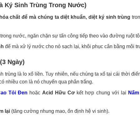
à Ký Sinh Trùng Trong Nước)
hóa chất để mà chúng ta diệt khuẩn, diệt ký sinh trùng
tro
trong nước, ngăn chặn sự tấn công tiếp theo vào đường ruột t
nh
để mà xử lý nước cho nó sạch lại, khôi phục cân bằng môi t
(3 Ngày)
 trùng là lo xổ liền. Tuy nhiên, nếu chúng ta xổ tại cái thời điể
 có nhiều con là nó chuyển qua phân trắng.
ao Tỏi Đen
hoặc
Acid Hữu Cơ
kết hợp chung với lại
Nấm
m lại
(tăng cường nhung mao, ổn định hệ vi sinh).