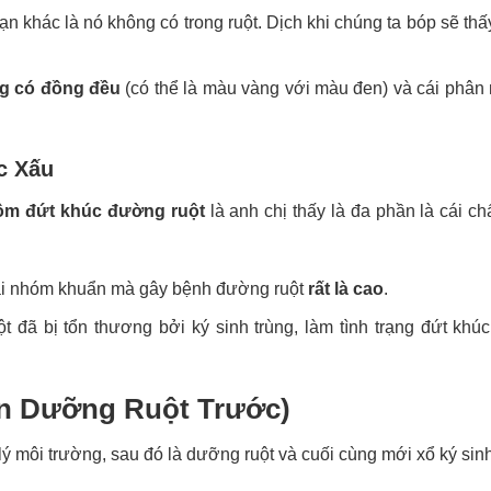
 khác là nó không có trong ruột. Dịch khi chúng ta bóp sẽ th
g có đồng đều
(có thể là màu vàng với màu đen) và cái phân
c Xấu
ôm đứt khúc đường ruột
là anh chị thấy là đa phần là cái ch
cái nhóm khuẩn mà gây bệnh đường ruột
rất là cao
.
đã bị tổn thương bởi ký sinh trùng, làm tình trạng đứt khúc
ên Dưỡng Ruột Trước)
ử lý môi trường, sau đó là dưỡng ruột và cuối cùng mới xổ ký sinh