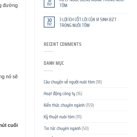
31
Th7
TÔM
ng đường
3 LỢI ÍCH CỐT LÕI CỦA VI SINH BZT
30
Th7
TRONG NUÔI TÔM
RECENT COMMENTS
DANH MỤC
ng nó sẽ
Câu chuyện về người nuôi tôm
(18)
Hoạt động công ty
(16)
Kiến thức chuyên ngành
(159)
Kỹ thuật nuôi tôm
(111)
mút cuối
Tin tức chuyên ngành
(50)