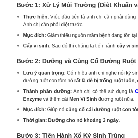
Bước 1: Xử Lý Môi Trường (Diệt Khuẩn v
Thực hiện:
Việc đầu tiên là anh chị cần phải dùng
Anh chị cần phải diệt trước.
Mục đích:
Giảm thiểu nguồn mầm bệnh đang tồn tại 
Cấy vi sinh:
Sau đó thì chúng ta tiến hành
cấy vi si
Bước 2: Dưỡng và Củng Cố Đường Ruột 
Lưu ý quan trọng:
Có nhiều anh chị nghe nói ký sinh
đường ruột con tôm nó
rất là dễ bị trống ruột luôn
,
Thành phần dưỡng:
Anh chị có thể sử dụng là
C
Enzyme
và thêm cái
Men Vi Sinh
đường ruột nữa.
Mục đích:
Giúp nó
củng cố cái đường ruột con tô
Thời gian:
Dưỡng cho nó khoảng 3 ngày
.
Bước 3: Tiến Hành Xổ Ký Sinh Trùng