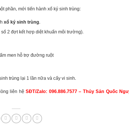
t phần, mới tiến hành xổ ký sinh trùng:
nh
xổ ký sinh trùng
.
 sổ 2 đợt kết hợp diệt khuẩn môi trường).
nấm men hỗ trợ đường ruột
inh trùng lại 1 lần nữa và cấy vi sinh.
 lòng liên hệ
SĐT/Zalo: 096.886.7577 – Thủy Sản Quốc Ng