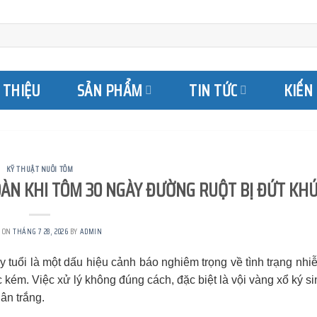
I THIỆU
SẢN PHẨM
TIN TỨC
KIẾN
KỸ THUẬT NUÔI TÔM
ÀN KHI TÔM 30 NGÀY ĐƯỜNG RUỘT BỊ ĐỨT KH
D ON
THÁNG 7 28, 2026
BY
ADMIN
 tuổi là một dấu hiệu cảnh báo nghiêm trọng về tình trạng nhi
kém. Việc xử lý không đúng cách, đặc biệt là vội vàng xổ ký si
ân trắng.