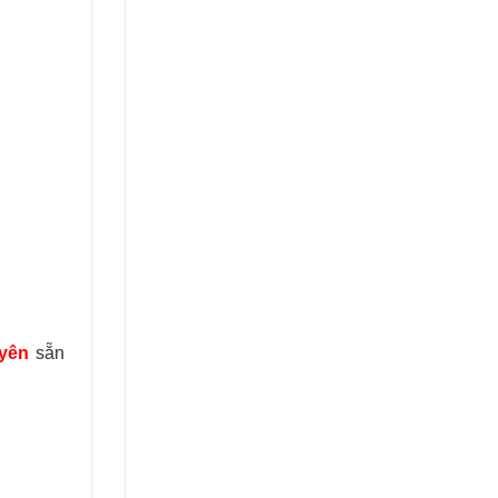
uyên
sẵn