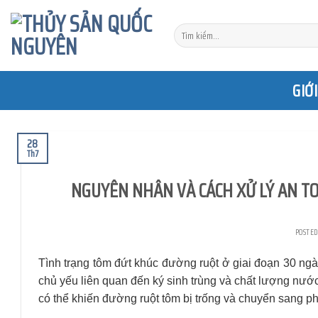
Skip
to
Tìm
content
kiếm:
GIỚ
28
Th7
NGUYÊN NHÂN VÀ CÁCH XỬ LÝ AN TO
POSTE
Tình trạng
tôm đứt khúc đường ruột
ở giai đoạn 30 ngày
chủ yếu liên quan đến ký sinh trùng và chất lượng nước 
có thể khiến đường ruột tôm bị trống và chuyển sang ph