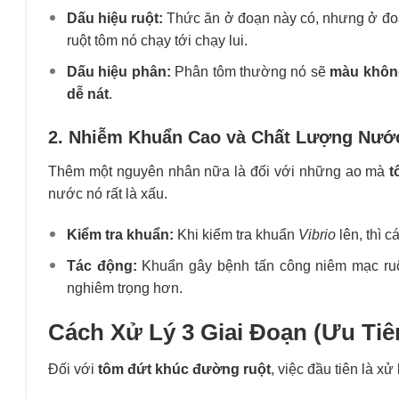
Dấu hiệu ruột:
Thức ăn ở đoạn này có, nhưng ở đoạn
ruột tôm nó chạy tới chạy lui.
Dấu hiệu phân:
Phân tôm thường nó sẽ
màu khôn
dễ nát
.
2. Nhiễm Khuẩn Cao và Chất Lượng Nướ
Thêm một nguyên nhân nữa là đối với những ao mà
t
nước nó rất là xấu.
Kiểm tra khuẩn:
Khi kiểm tra khuẩn
Vibrio
lên, thì 
Tác động:
Khuẩn gây bệnh tấn công niêm mạc ruột 
nghiêm trọng hơn.
Cách Xử Lý 3 Giai Đoạn (Ưu Ti
Đối với
tôm đứt khúc đường ruột
, việc đầu tiên là x