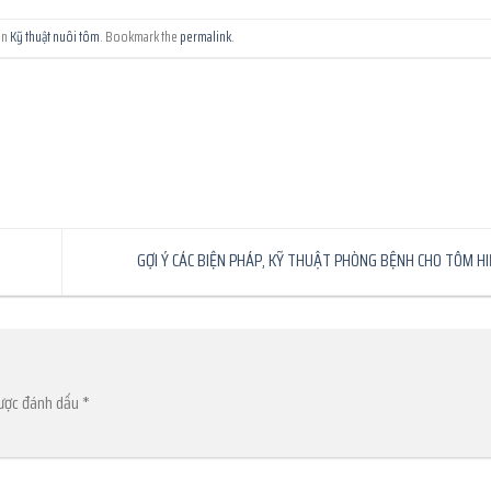
in
Kỹ thuật nuôi tôm
. Bookmark the
permalink
.
GỢI Ý CÁC BIỆN PHÁP, KỸ THUẬT PHÒNG BỆNH CHO TÔM H
được đánh dấu
*