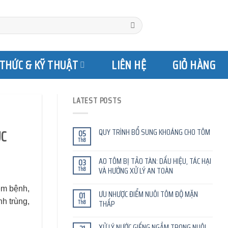
 THỨC & KỸ THUẬT
LIÊN HỆ
GIỎ HÀNG
LATEST POSTS
QUY TRÌNH BỔ SUNG KHOÁNG CHO TÔM
ÚC
05
Th8
AO TÔM BỊ TẢO TÀN: DẤU HIỆU, TÁC HẠI
03
Th8
VÀ HƯỚNG XỬ LÝ AN TOÀN
ễm bệnh,
ƯU NHƯỢC ĐIỂM NUÔI TÔM ĐỘ MẶN
01
nh trùng,
Th8
THẤP
XỬ LÝ NƯỚC GIẾNG NGẦM TRONG NUÔI