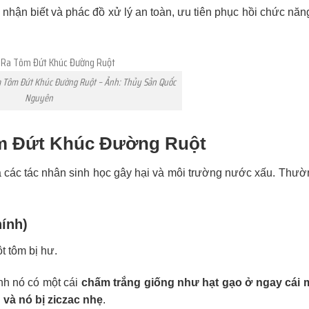
u nhận biết và phác đồ xử lý an toàn, ưu tiên phục hồi chức nă
 Tôm Đứt Khúc Đường Ruột – Ảnh: Thủy Sản Quốc
Nguyên
m Đứt Khúc Đường Ruột
 các tác nhân sinh học gây hại và môi trường nước xấu. Thườ
ính)
t tôm bị hư.
nh nó có một cái
chấm trắng giống như hạt gạo ở ngay cái 
 và nó bị ziczac nhẹ
.