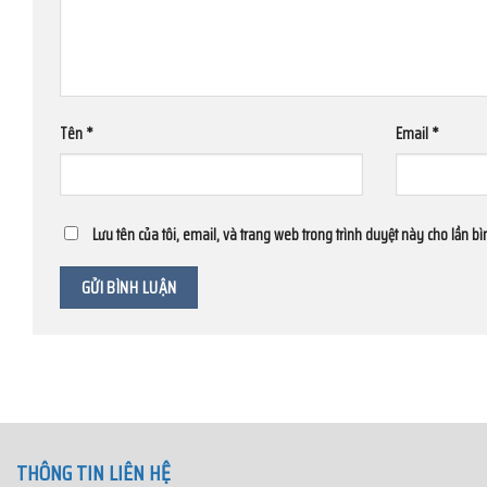
Tên
*
Email
*
Lưu tên của tôi, email, và trang web trong trình duyệt này cho lần bìn
THÔNG TIN LIÊN HỆ