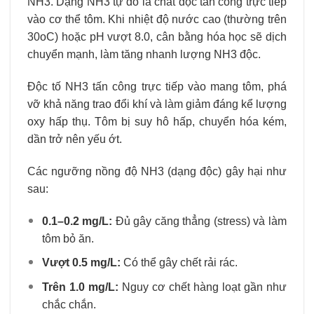
NH3​. Dạng NH3​ tự do là chất độc tấn công trực tiếp
vào cơ thể tôm. Khi nhiệt độ nước cao (thường trên
30oC) hoặc pH vượt 8.0, cân bằng hóa học sẽ dịch
chuyển mạnh, làm tăng nhanh lượng NH3​ độc.
Độc tố NH3​ tấn công trực tiếp vào mang tôm, phá
vỡ khả năng trao đổi khí và làm giảm đáng kể lượng
oxy hấp thụ. Tôm bị suy hô hấp, chuyển hóa kém,
dần trở nên yếu ớt.
Các ngưỡng nồng độ NH3​ (dạng độc) gây hại như
sau:
0.1–0.2 mg/L:
Đủ gây căng thẳng (stress) và làm
tôm bỏ ăn.
Vượt 0.5 mg/L:
Có thể gây chết rải rác.
Trên 1.0 mg/L:
Nguy cơ chết hàng loạt gần như
chắc chắn.