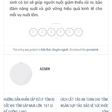
sinh có lợi sẽ giúp người nuôi giảm thiểu rủi ro, bảo
đảm năng suất và giữ vững hiệu quả kinh tế cho
mỗi vụ nuôi tôm.
This entry was posted in
Kiến thức chuyên ngành
. Bookmark the
permalink
.
ADMIN
HƯỚNG DẪN KHẨN CẤP XỬ LÝ TÔM BỊ
CÁCH CẮT TẢO AN TOÀN CHO TÔM:
SỐC KHI TÔM GẶP MƯA LỚN: TẠT GÌ
NGĂN SỤP TẢO, BẢO VỆ SỨC KHỎE
ĐỂ DƯỠNG GAN?
TÔM