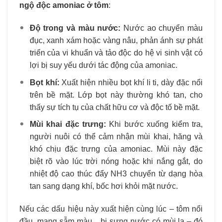
ngộ độc amoniac ở tôm
:
Độ trong và màu nước:
Nước ao chuyển màu
đục, xanh xám hoặc vàng nâu, phản ánh sự phát
triển của vi khuẩn và tảo độc do hệ vi sinh vật có
lợi bị suy yếu dưới tác động của amoniac.
Bọt khí:
Xuất hiện nhiều bọt khí li ti, dày đặc nổi
trên bề mặt. Lớp bọt này thường khó tan, cho
thấy sự tích tụ của chất hữu cơ và độc tố bề mặt.
Mùi khai đặc trưng:
Khi bước xuống kiểm tra,
người nuôi có thể cảm nhận mùi khai, hăng và
khó chịu đặc trưng của amoniac. Mùi này đặc
biệt rõ vào lúc trời nóng hoặc khi nắng gắt, do
nhiệt độ cao thúc đẩy NH3​ chuyển từ dạng hòa
tan sang dạng khí, bốc hơi khỏi mặt nước.
Nếu các dấu hiệu này xuất hiện cùng lúc – tôm nổi
đầu, mang sẫm màu, , bị sưng nước có mùi lạ – đó