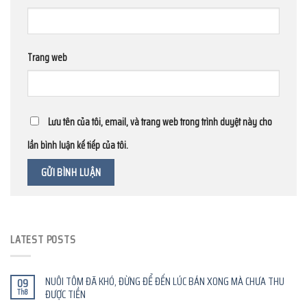
Trang web
Lưu tên của tôi, email, và trang web trong trình duyệt này cho
lần bình luận kế tiếp của tôi.
LATEST POSTS
NUÔI TÔM ĐÃ KHÓ, ĐỪNG ĐỂ ĐẾN LÚC BÁN XONG MÀ CHƯA THU
09
Th8
ĐƯỢC TIỀN