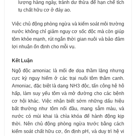
lượng hàng ngày, tránh dư thừa để hạn chế tích
tụ chất hữu cơ ở đáy ao.
Việc chủ động phòng ngừa và kiểm soát môi trường
nước không chỉ giảm nguy cơ sốc độc mà còn giúp
tôm khỏe mạnh, rút ngắn thời gian nuôi và bảo đảm
lợi nhuận ổn định cho mỗi vụ.
Kết Luận
Ngộ độc amoniac là mối đe dọa thầm lặng nhưng
cực kỳ nguy hiểm ở các trại nuôi tôm thâm canh.
Amoniac, đặc biệt là dạng NH3​ độc, tấn công hệ hô
hấp, làm suy yếu tôm và mở đường cho các bệnh
cơ hội khác. Việc nhận biết sớm những dấu hiệu
bất thường như tôm nổi đầu, mang sẫm màu, và
nước có mùi khai là chìa khóa để hành động kịp
thời. Nên chủ động phòng ngừa trước bằng cách
kiểm soát chất hữu cơ, ổn định pH, và duy trì hệ vi