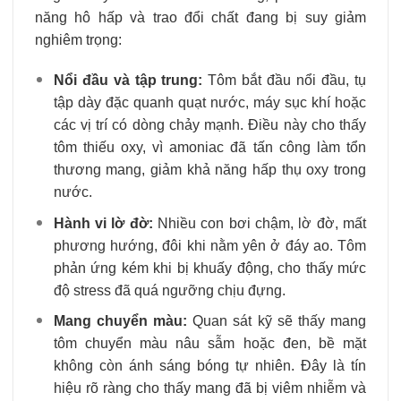
năng hô hấp và trao đổi chất đang bị suy giảm
nghiêm trọng:
Nổi đầu và tập trung:
Tôm bắt đầu nổi đầu, tụ
tập dày đặc quanh quạt nước, máy sục khí hoặc
các vị trí có dòng chảy mạnh. Điều này cho thấy
tôm thiếu oxy, vì amoniac đã tấn công làm tổn
thương mang, giảm khả năng hấp thụ oxy trong
nước.
Hành vi lờ đờ:
Nhiều con bơi chậm, lờ đờ, mất
phương hướng, đôi khi nằm yên ở đáy ao. Tôm
phản ứng kém khi bị khuấy động, cho thấy mức
độ stress đã quá ngưỡng chịu đựng.
Mang chuyển màu:
Quan sát kỹ sẽ thấy mang
tôm chuyển màu nâu sẫm hoặc đen, bề mặt
không còn ánh sáng bóng tự nhiên. Đây là tín
hiệu rõ ràng cho thấy mang đã bị viêm nhiễm và