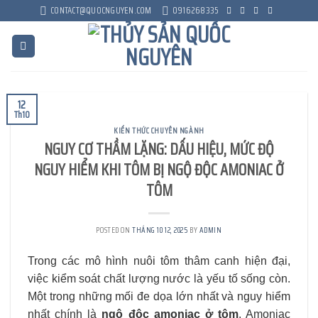
Skip
CONTACT@QUOCNGUYEN.COM
0916268335
to
content
12
Th10
KIẾN THỨC CHUYÊN NGÀNH
NGUY CƠ THẦM LẶNG: DẤU HIỆU, MỨC ĐỘ
NGUY HIỂM KHI TÔM BỊ NGỘ ĐỘC AMONIAC Ở
TÔM
POSTED ON
THÁNG 10 12, 2025
BY
ADMIN
Trong các mô hình nuôi tôm thâm canh hiện đại,
việc kiểm soát chất lượng nước là yếu tố sống còn.
Một trong những mối đe dọa lớn nhất và nguy hiểm
nhất chính là
ngộ độc amoniac ở tôm
. Amoniac