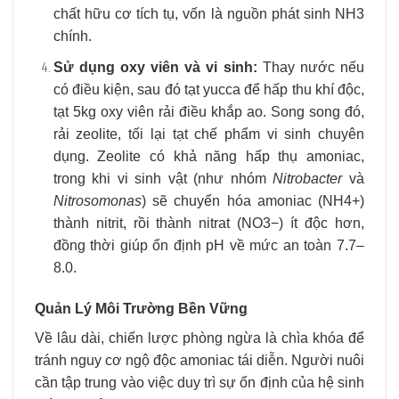
chất hữu cơ tích tụ, vốn là nguồn phát sinh NH3​
chính.
Sử dụng oxy viên và vi sinh:
Thay nước nếu
có điều kiện, sau đó tạt yucca để hấp thu khí độc,
tạt 5kg oxy viên rải điều khắp ao. Song song đó,
rải zeolite, tối lại tạt chế phẩm vi sinh chuyên
dụng. Zeolite có khả năng hấp thụ amoniac,
trong khi vi sinh vật (như nhóm
Nitrobacter
và
Nitrosomonas
) sẽ chuyển hóa amoniac (NH4+​)
thành nitrit, rồi thành nitrat (NO3−​) ít độc hơn,
đồng thời giúp ổn định pH về mức an toàn 7.7–
8.0.
Quản Lý Môi Trường Bền Vững
Về lâu dài, chiến lược phòng ngừa là chìa khóa để
tránh nguy cơ ngộ độc amoniac tái diễn. Người nuôi
cần tập trung vào việc duy trì sự ổn định của hệ sinh