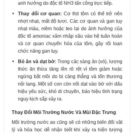
anh hưởng do độc tố NH3​ tấn công trực tiếp.
Thay đổi cơ quan:
Cơ thịt tôm có thể trở nên
nhợt nhạt, mất độ tươi. Các cơ quan và gan tụy
nhạt màu, mềm hoặc teo lại do ảnh hưởng của
độc tố amoniac xâm nhập sâu vào hệ tuần hoàn
và cơ quan chuyển hóa của tôm, gây rối loạn
chức năng gan tụy.
Bỏ ăn và dạt bờ:
Trong các sàng ăn (vó), lượng
thức ăn thừa tăng lên rõ rệt vì tôm giảm hoặc
ngừng bắt mồi do bị căng thẳng và tổn thương
nội tạng. Một số con còn nổi dạt vào bờ với dấu
hiệu yếu sức, khó di chuyển, báo hiệu tình trạng
nguy kịch sắp xảy ra.
Thay Đổi Môi Trường Nước Và Mùi Đặc Trưng
Môi trường nước ao cũng sẽ có những biến đổi vật
lý và hóa học dễ nhận biết khi xảy ra hiện tượng