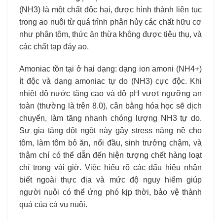
(NH3​) là một chất độc hại, được hình thành liên tục
trong ao nuôi từ quá trình phân hủy các chất hữu cơ
như phân tôm, thức ăn thừa không được tiêu thụ, và
các chất tạp đáy ao.
Amoniac tồn tại ở hai dạng: dạng ion amoni (NH4+​)
ít độc và dạng amoniac tự do (NH3​) cực độc. Khi
nhiệt độ nước tăng cao và độ pH vượt ngưỡng an
toàn (thường là trên 8.0), cân bằng hóa học sẽ dịch
chuyển, làm tăng nhanh chóng lượng NH3​ tự do.
Sự gia tăng đột ngột này gây stress nặng nề cho
tôm, làm tôm bỏ ăn, nổi đầu, sinh trưởng chậm, và
thậm chí có thể dẫn đến hiện tượng chết hàng loạt
chỉ trong vài giờ. Việc hiểu rõ các dấu hiệu nhận
biết ngoài thực địa và mức độ nguy hiểm giúp
người nuôi có thể ứng phó kịp thời, bảo vệ thành
quả của cả vụ nuôi.