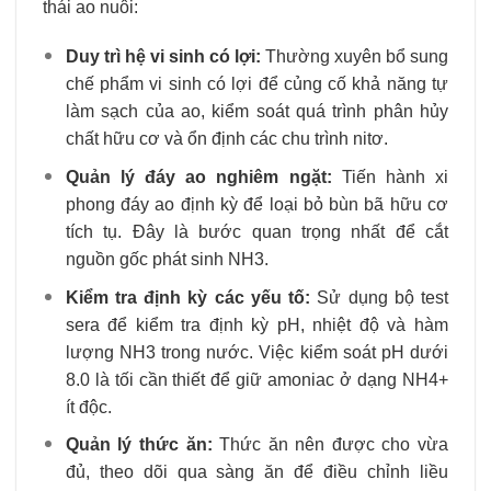
thái ao nuôi:
Duy trì hệ vi sinh có lợi:
Thường xuyên bổ sung
chế phẩm vi sinh có lợi để củng cố khả năng tự
làm sạch của ao, kiểm soát quá trình phân hủy
chất hữu cơ và ổn định các chu trình nitơ.
Quản lý đáy ao nghiêm ngặt:
Tiến hành xi
phong đáy ao định kỳ để loại bỏ bùn bã hữu cơ
tích tụ. Đây là bước quan trọng nhất để cắt
nguồn gốc phát sinh NH3​.
Kiểm tra định kỳ các yếu tố:
Sử dụng bộ test
sera để kiểm tra định kỳ pH, nhiệt độ và hàm
lượng NH3​ trong nước. Việc kiểm soát pH dưới
8.0 là tối cần thiết để giữ amoniac ở dạng NH4+​
ít độc.
Quản lý thức ăn:
Thức ăn nên được cho vừa
đủ, theo dõi qua sàng ăn để điều chỉnh liều