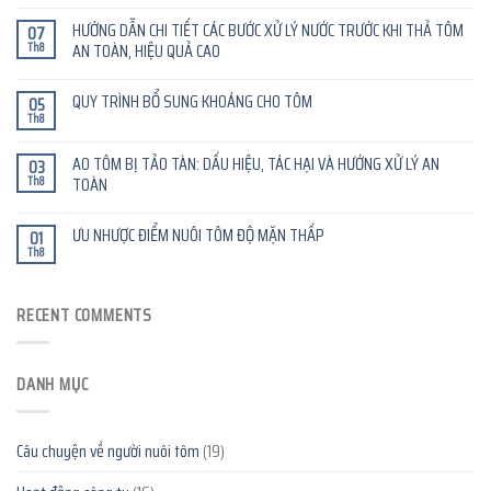
HƯỚNG DẪN CHI TIẾT CÁC BƯỚC XỬ LÝ NƯỚC TRƯỚC KHI THẢ TÔM
07
Th8
AN TOÀN, HIỆU QUẢ CAO
QUY TRÌNH BỔ SUNG KHOÁNG CHO TÔM
05
Th8
AO TÔM BỊ TẢO TÀN: DẤU HIỆU, TÁC HẠI VÀ HƯỚNG XỬ LÝ AN
03
Th8
TOÀN
ƯU NHƯỢC ĐIỂM NUÔI TÔM ĐỘ MẶN THẤP
01
Th8
RECENT COMMENTS
DANH MỤC
Câu chuyện về người nuôi tôm
(19)