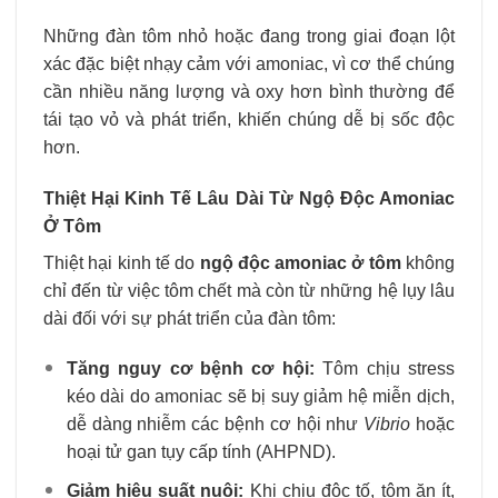
Những đàn tôm nhỏ hoặc đang trong giai đoạn lột
xác đặc biệt nhạy cảm với amoniac, vì cơ thể chúng
cần nhiều năng lượng và oxy hơn bình thường để
tái tạo vỏ và phát triển, khiến chúng dễ bị sốc độc
hơn.
Thiệt Hại Kinh Tế Lâu Dài Từ Ngộ Độc Amoniac
Ở Tôm
Thiệt hại kinh tế do
ngộ độc amoniac ở tôm
không
chỉ đến từ việc tôm chết mà còn từ những hệ lụy lâu
dài đối với sự phát triển của đàn tôm:
Tăng nguy cơ bệnh cơ hội:
Tôm chịu stress
kéo dài do amoniac sẽ bị suy giảm hệ miễn dịch,
dễ dàng nhiễm các bệnh cơ hội như
Vibrio
hoặc
hoại tử gan tụy cấp tính (AHPND).
Giảm hiệu suất nuôi:
Khi chịu độc tố, tôm ăn ít,