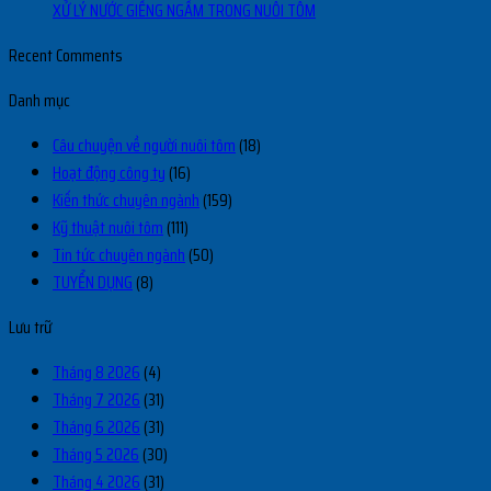
XỬ LÝ NƯỚC GIẾNG NGẦM TRONG NUÔI TÔM
Recent Comments
Danh mục
Câu chuyện về người nuôi tôm
(18)
Hoạt động công ty
(16)
Kiến thức chuyên ngành
(159)
Kỹ thuật nuôi tôm
(111)
Tin tức chuyên ngành
(50)
TUYỂN DỤNG
(8)
Lưu trữ
Tháng 8 2026
(4)
Tháng 7 2026
(31)
Tháng 6 2026
(31)
Tháng 5 2026
(30)
Tháng 4 2026
(31)