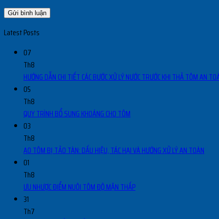
Latest Posts
07
Th8
HƯỚNG DẪN CHI TIẾT CÁC BƯỚC XỬ LÝ NƯỚC TRƯỚC KHI THẢ TÔM AN TOÀ
05
Th8
QUY TRÌNH BỔ SUNG KHOÁNG CHO TÔM
03
Th8
AO TÔM BỊ TẢO TÀN: DẤU HIỆU, TÁC HẠI VÀ HƯỚNG XỬ LÝ AN TOÀN
01
Th8
ƯU NHƯỢC ĐIỂM NUÔI TÔM ĐỘ MẶN THẤP
31
Th7