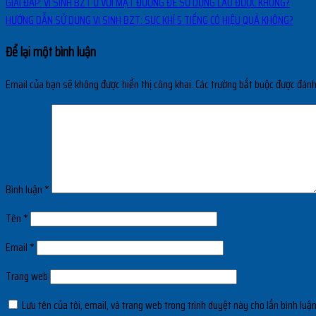
GIẢI ĐÁP: VI SINH BZT Ủ VỚI MẬT ĐƯỜNG ĐỂ SỬ DỤNG LÂU ĐƯỢC KHÔNG?
HƯỚNG DẪN SỬ DỤNG VI SINH BZT: SỤC KHÍ 5 TIẾNG CÓ HIỆU QUẢ KHÔNG?
Để lại một bình luận
Email của bạn sẽ không được hiển thị công khai.
Các trường bắt buộc được đán
Bình luận
*
Tên
*
Email
*
Trang web
Lưu tên của tôi, email, và trang web trong trình duyệt này cho lần bình luận 