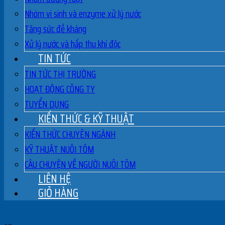
Nhóm vi sinh và enzyme xử lý nước
Tăng sức đề kháng
Xử lý nước và hấp thu khí độc
TIN TỨC
TIN TỨC THỊ TRƯỜNG
HOẠT ĐỘNG CÔNG TY
TUYỂN DỤNG
KIẾN THỨC & KỸ THUẬT
KIẾN THỨC CHUYÊN NGÀNH
KỸ THUẬT NUÔI TÔM
CÂU CHUYỆN VỀ NGƯỜI NUÔI TÔM
LIÊN HỆ
GIỎ HÀNG