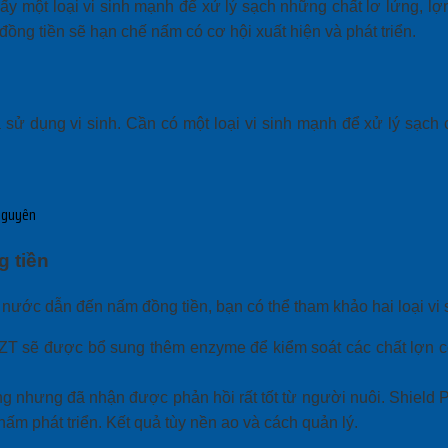
cấy một loại vi sinh mạnh để xử lý sạch những chất lơ lửng, lợ
ồng tiền sẽ hạn chế nấm có cơ hội xuất hiện và phát triển.
à sử dụng vi sinh. Cần có một loại vi sinh mạnh để xử lý sạch
 Nguyên
g tiền
nước dẫn đến nấm đồng tiền, bạn có thể tham khảo hai loại vi
 sẽ được bổ sung thêm enzyme để kiểm soát các chất lợn cợn
ờng nhưng đã nhận được phản hồi rất tốt từ người nuôi. Shield
nấm phát triển. Kết quả tùy nền ao và cách quản lý.