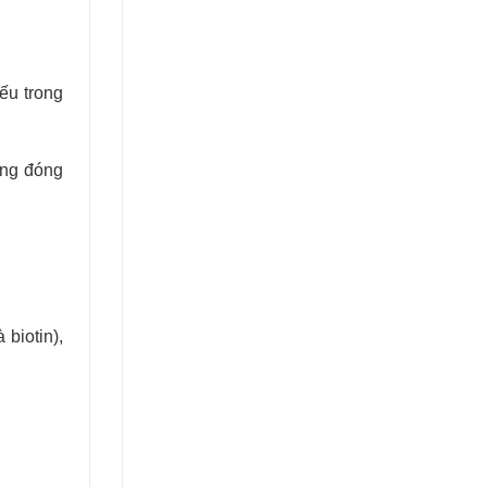
yếu trong
ũng đóng
 biotin),