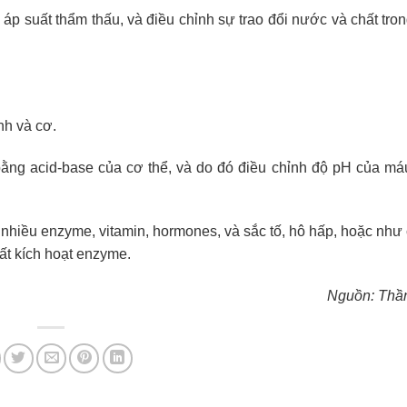
ì áp suất thẩm thấu, và điều chỉnh sự trao đổi nước và chất tro
nh và cơ.
bằng acid-base của cơ thể, và do đó điều chỉnh độ pH của má
 nhiều enzyme, vitamin, hormones, và sắc tố, hô hấp, hoặc như 
hất kích hoạt enzyme.
Nguồn: Thầ