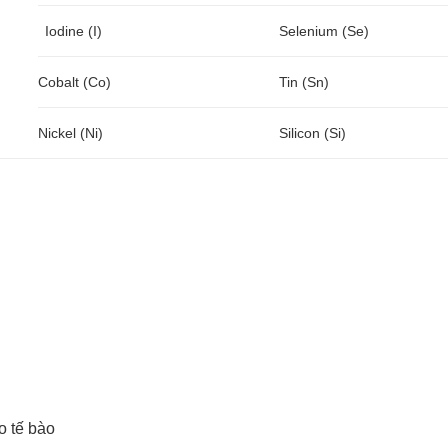
Iodine (I)
Selenium (Se)
Cobalt (Co)
Tin (Sn)
Nickel (Ni)
Silicon (Si)
o tế bào