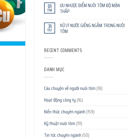
ƯU NHƯỢC ĐIỂM NUÔI TÔM ĐỘ MẶN
01
Th8
THẤP
XỬ LÝ NƯỚC GIẾNG NGẦM TRONG NUÔI
31
Th7
TÔM
RECENT COMMENTS
DANH MỤC
Câu chuyện về người nuôi tôm
(18)
Hoạt động công ty
(16)
Kiến thức chuyên ngành
(159)
Kỹ thuật nuôi tôm
(111)
Tin tức chuyên ngành
(50)