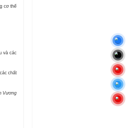
ng cơ thể
u và các
các chất
n Vương