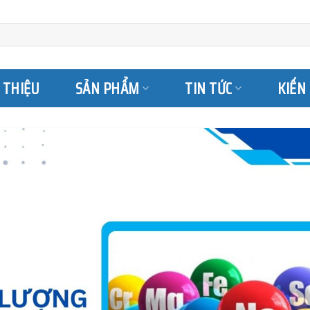
I THIỆU
SẢN PHẨM
TIN TỨC
KIẾN