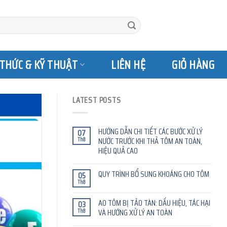
 THỨC & KỸ THUẬT
LIÊN HỆ
GIỎ HÀNG
LATEST POSTS
HƯỚNG DẪN CHI TIẾT CÁC BƯỚC XỬ LÝ
07
Th8
NƯỚC TRƯỚC KHI THẢ TÔM AN TOÀN,
HIỆU QUẢ CAO
QUY TRÌNH BỔ SUNG KHOÁNG CHO TÔM
05
Th8
AO TÔM BỊ TẢO TÀN: DẤU HIỆU, TÁC HẠI
03
Th8
VÀ HƯỚNG XỬ LÝ AN TOÀN