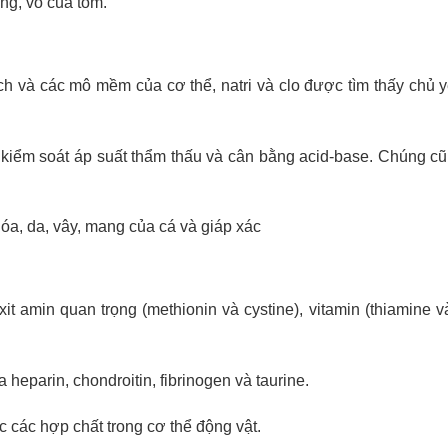
ng, vỏ của tôm.
dịch và các mô mềm của cơ thể, natri và clo được tìm thấy chủ 
 kiểm soát áp suất thẩm thấu và cân bằng acid-base. Chúng c
hóa, da, vây, mang của cá và giáp xác
t amin quan trọng (methionin và cystine), vitamin (thiamine và
 heparin, chondroitin, fibrinogen và taurine.
c các hợp chất trong cơ thể động vật.