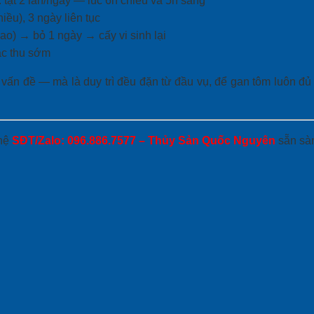
 tạt 2 lần/ngày — lúc 6h chiều và 5h sáng
iều), 3 ngày liên tục
ao) → bỏ 1 ngày → cấy vi sinh lại
ắc thu sớm
ấn đề — mà là duy trì đều đặn từ đầu vụ, để gan tôm luôn đủ
 hệ
SĐT/Zalo: 096.886.7577 – Thủy Sản Quốc Nguyên
sẵn sàn