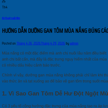
26
Th4
Kỹ thuật nuôi tôm
HƯỚNG DẪN DƯỠNG GAN TÔM MÙA NẮNG ĐÚNG CÁ
Posted on
Tháng 4 26, 2026
Tháng 4 29, 2026
by
admin
Mùa nắng có một đặc điểm mà anh chị nuôi lâu năm đều biết: 
anh chị bất cẩn, mà đây là đặc trưng nguy hiểm nhất của mùa 
có nhiều dấu hiệu cảnh báo trước.
Chính vì vậy, dưỡng gan mùa nắng không phải chỉ làm khi thấ
vào thức ăn và tạt xuống ao để bảo vệ gan tôm trong suốt mùa
1. Vì Sao Gan Tôm Dễ Hư Đột Ngột M
Có 3 yếu tố cộng hưởng đặc trưng của mùa nắng tạo ra áp lực