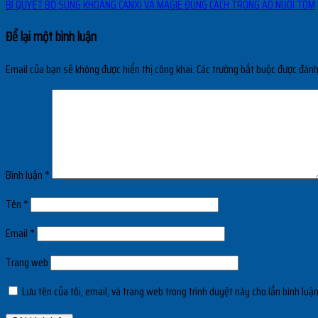
BÍ QUYẾT BỔ SUNG KHOÁNG CANXI VÀ MAGIE ĐÚNG CÁCH TRONG AO NUÔI TÔM
Để lại một bình luận
Email của bạn sẽ không được hiển thị công khai.
Các trường bắt buộc được đán
Bình luận
*
Tên
*
Email
*
Trang web
Lưu tên của tôi, email, và trang web trong trình duyệt này cho lần bình luận 