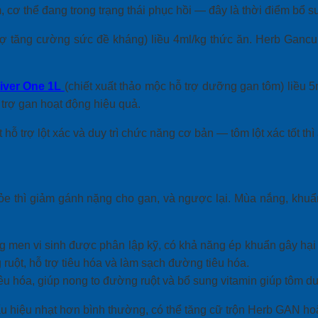
 cơ thể đang trong trạng thái phục hồi — đây là thời điểm bổ s
trợ tăng cường sức đề kháng) liều 4ml/kg thức ăn. Herb Gancu
iver One 1L
(chiết xuất thảo mộc hỗ trợ dưỡng gan tôm) liều 5
trợ gan hoạt động hiệu quả.
ỗ trợ lột xác và duy trì chức năng cơ bản — tôm lột xác tốt thì
ỏe thì giảm gánh nặng cho gan, và ngược lại. Mùa nắng, khuẩ
men vi sinh được phân lập kỹ, có khả năng ép khuẩn gây hại tr
ruột, hỗ trợ tiêu hóa và làm sạch đường tiêu hóa.
êu hóa, giúp nong to đường ruột và bổ sung vitamin giúp tôm duy
hiệu nhạt hơn bình thường, có thể tăng cữ trộn Herb GAN hoặc 