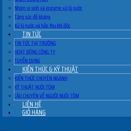
Nhóm vi sinh và enzyme xử lý nước
Tăng sức đề kháng
Xử lý nước và hấp thu khí độc
TIN TỨC
TIN TỨC THỊ TRƯỜNG
HOẠT ĐỘNG CÔNG TY
TUYỂN DỤNG
KIẾN THỨC & KỸ THUẬT
KIẾN THỨC CHUYÊN NGÀNH
KỸ THUẬT NUÔI TÔM
CÂU CHUYỆN VỀ NGƯỜI NUÔI TÔM
LIÊN HỆ
GIỎ HÀNG