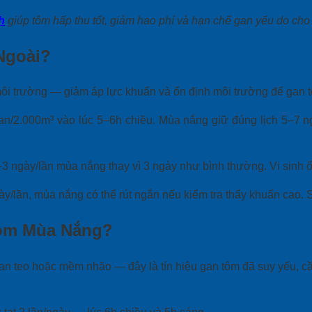
h
giúp tôm hấp thu tốt, giảm hao phí và hạn chế gan yếu do cho 
Ngoài?
môi trường — giảm áp lực khuẩn và ổn định môi trường để gan t
can/2.000m³ vào lúc 5–6h chiều. Mùa nắng giữ đúng lịch 5–7 n
2–3 ngày/lần mùa nắng thay vì 3 ngày như bình thường. Vi sinh ổ
lần, mùa nắng có thể rút ngắn nếu kiểm tra thấy khuẩn cao. Sau
Tôm Mùa Nắng?
n teo hoặc mềm nhão — đây là tín hiệu gan tôm đã suy yếu, cầ