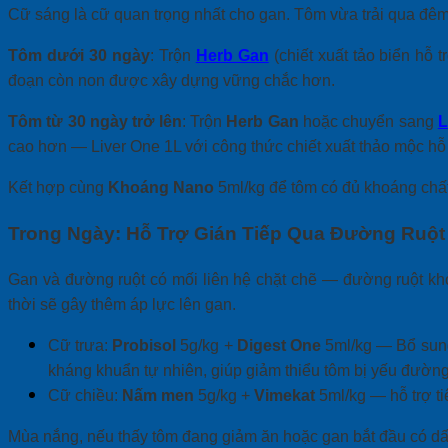
Cữ sáng là cữ quan trọng nhất cho gan. Tôm vừa trải qua đêm,
Tôm dưới 30 ngày
: Trộn
Herb Gan
(chiết xuất tảo biển hỗ 
đoạn còn non được xây dựng vững chắc hơn.
Tôm từ 30 ngày trở lên
: Trộn
Herb Gan
hoặc chuyển sang
L
cao hơn — Liver One 1L với công thức chiết xuất thảo mộc hỗ 
Kết hợp cùng
Khoáng Nano
5ml/kg để tôm có đủ khoáng chất h
Trong Ngày: Hỗ Trợ Gián Tiếp Qua Đường Ruột
Gan và đường ruột có mối liên hệ chặt chẽ — đường ruột kh
thời sẽ gây thêm áp lực lên gan.
Cữ trưa:
Probisol
5g/kg +
Digest One
5ml/kg — Bổ sung 
kháng khuẩn tự nhiên, giúp giảm thiểu tôm bị yếu đường 
Cữ chiều:
Nấm men
5g/kg +
Vimekat
5ml/kg — hỗ trợ ti
Mùa nắng, nếu thấy tôm đang giảm ăn hoặc gan bắt đầu có dấu 