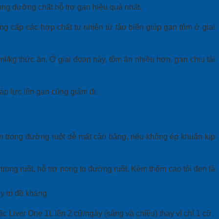
ung dưỡng chất hỗ trợ gan hiệu quả nhất.
ng cấp các hợp chất tự nhiên từ tảo biển giúp gan tôm ở giai
ml/kg thức ăn. Ở giai đoạn này, tôm ăn nhiều hơn, gan chịu tải
 áp lực lên gan cũng giảm đi.
n trong đường ruột dễ mất cân bằng, nếu không ép khuẩn kịp
ong ruột, hỗ trợ nong to đường ruột. Kèm thêm cao tỏi đen là
 trì đề kháng.
Liver One 1L lên 2 cữ/ngày (sáng và chiều) thay vì chỉ 1 cữ.