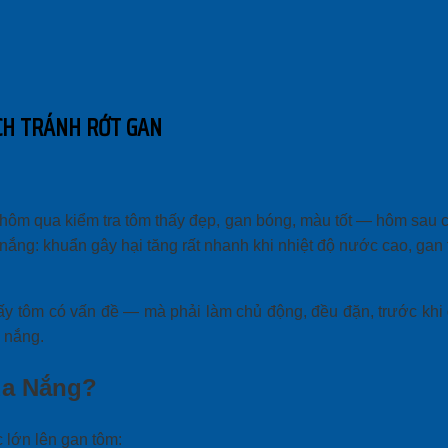
CH TRÁNH RỚT GAN
hôm qua kiểm tra tôm thấy đẹp, gan bóng, màu tốt — hôm sau ch
nắng: khuẩn gây hại tăng rất nhanh khi nhiệt độ nước cao, gan
y tôm có vấn đề — mà phải làm chủ động, đều đặn, trước khi ga
 nắng.
ùa Nắng?
 lớn lên gan tôm: