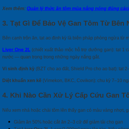
Xem thêm:
Quản lý thức ăn tôm mùa nắng nóng đúng các
3. Tạt Gì Để Bảo Vệ Gan Tôm Từ Bên 
Bên cạnh trộn ăn, tạt ao định kỳ là biện pháp phòng ngừa từ 
Liver One 2L
(chiết xuất thảo mộc hỗ trợ dưỡng gan): tạt 1 
nước — quan trọng trong những ngày nắng gắt.
Vi sinh định kỳ
(BZT cho ao đất, Shield Pro cho ao bạt): tạt 
Diệt khuẩn xen kẽ
(Vimekon, BKC, Covikon): chu kỳ 7–10 ngày/
4. Khi Nào Cần Xử Lý Cấp Cứu Gan 
Nếu xem nhá hoặc chài tôm lên thấy gan có màu vàng nhợt, ga
Giảm ăn 50% hoặc cắt ăn 2–3 cữ để giảm tải cho gan