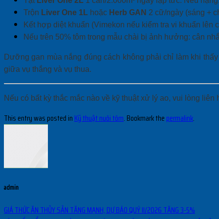
Tạt
Liver One 2L
1 can/2.000m³ ngay lập tức. Nếu nặng:
Trộn
Liver One 1L
hoặc
Herb GAN
2 cữ/ngày (sáng + ch
Kết hợp diệt khuẩn (Vimekon nếu kiểm tra vi khuẩn lên c
Nếu trên 50% tôm trong mẫu chài bị ảnh hưởng: cân nh
Dưỡng gan mùa nắng đúng cách không phải chỉ làm khi thấy v
giữa vụ thắng và vụ thua.
Nếu có bất kỳ thắc mắc nào về kỹ thuật xử lý ao, vui lòng liên
This entry was posted in
Kỹ thuật nuôi tôm
. Bookmark the
permalink
.
admin
GIÁ THỨC ĂN THỦY SẢN TĂNG MẠNH, DỰ BÁO QUÝ II/2026 TĂNG 3-5%