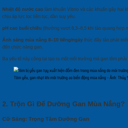
Nhiệt độ nước cao
làm khuẩn Vibrio và các khuẩn gây hại k
chịu áp lực lọc liên tục, dần suy yếu.
pH cao buổi chiều
(thường vượt 8,3–8,5 khi tảo quang hợp m
Ánh sáng mùa nắng 8–10 tiếng/ngày
thúc đẩy tảo phát tri
đến chức năng gan.
Ba yếu tố này cộng lại tạo ra một môi trường mà gan tôm phả
Tôm yếu, gan nhạt khi môi trường ao biến động mùa nắng – Ảnh: Thủy
2. Trộn Gì Để Dưỡng Gan Mùa Nắng?
Cữ Sáng: Trọng Tâm Dưỡng Gan