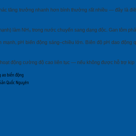
hác tăng trưởng nhanh hơn bình thường rất nhiều — đây là đi
ạnh) làm NH₃ trong nước chuyển sang dạng độc. Gan tôm phải là
ển mạnh, pH biến động sáng–chiều lớn. Biên độ pH dao động qu
i hoạt động cường độ cao liên tục — nếu không được hỗ trợ kịp
 Sản Quốc Nguyên