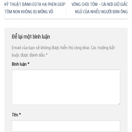
KỸ THUẬT ĐÁNH EDTA HẠ PHÈN GIÚP
VÕNG CHÒI TÔM – CÁI NƠI GIỮ GIẤC
TÔM NON KHÔNG BỊ MỎNG VỎ
NGỦ CỦA NHIỀU NGƯỜI ĐÀN ÔNG
Để lại một bình luận
Email của bạn sẽ không được hiển thị công khai.
Các trường bắt
buộc được đánh dấu
*
Bình luận
*
Tên
*