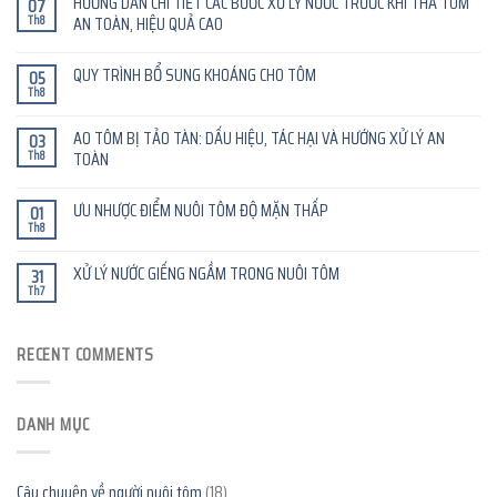
HƯỚNG DẪN CHI TIẾT CÁC BƯỚC XỬ LÝ NƯỚC TRƯỚC KHI THẢ TÔM
07
Th8
AN TOÀN, HIỆU QUẢ CAO
QUY TRÌNH BỔ SUNG KHOÁNG CHO TÔM
05
Th8
AO TÔM BỊ TẢO TÀN: DẤU HIỆU, TÁC HẠI VÀ HƯỚNG XỬ LÝ AN
03
Th8
TOÀN
ƯU NHƯỢC ĐIỂM NUÔI TÔM ĐỘ MẶN THẤP
01
Th8
XỬ LÝ NƯỚC GIẾNG NGẦM TRONG NUÔI TÔM
31
Th7
RECENT COMMENTS
DANH MỤC
Câu chuyện về người nuôi tôm
(18)