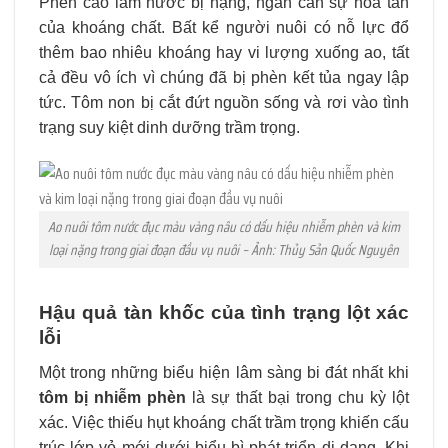
Phèn cao làm nước bị nặng, ngăn cản sự hòa tan
của khoáng chất. Bất kể người nuôi có nỗ lực đổ
thêm bao nhiêu khoáng hay vi lượng xuống ao, tất
cả đều vô ích vì chúng đã bị phèn kết tủa ngay lập
tức. Tôm non bị cắt đứt nguồn sống và rơi vào tình
trạng suy kiệt dinh dưỡng trầm trọng.
Ao nuôi tôm nước đục màu vàng nâu có dấu hiệu nhiễm phèn và kim
loại nặng trong giai đoạn đầu vụ nuôi – Ảnh: Thủy Sản Quốc Nguyên
Hậu quả tàn khốc của tình trạng lột xác
lỗi
Một trong những biểu hiện lâm sàng bi đát nhất khi
tôm bị nhiễm phèn
là sự thất bại trong chu kỳ lột
xác. Việc thiếu hụt khoáng chất trầm trọng khiến cấu
trúc lớp vỏ mới dưới biểu bì phát triển dị dạng. Khi