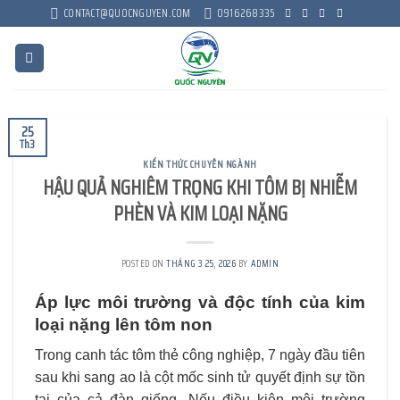
Skip
CONTACT@QUOCNGUYEN.COM
0916268335
to
content
25
Th3
KIẾN THỨC CHUYÊN NGÀNH
HẬU QUẢ NGHIÊM TRỌNG KHI TÔM BỊ NHIỄM
PHÈN VÀ KIM LOẠI NẶNG
POSTED ON
THÁNG 3 25, 2026
BY
ADMIN
Áp lực môi trường và độc tính của kim
loại nặng lên tôm non
Trong canh tác tôm thẻ công nghiệp, 7 ngày đầu tiên
sau khi sang ao là cột mốc sinh tử quyết định sự tồn
tại của cả đàn giống. Nếu điều kiện môi trường