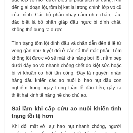
đến giai đoạn lột, tôm bị kẹt lại trong chính lớp vỏ cũ
của mình. Các bộ phận nhạy cảm như chân, râu,
đặc biệt là bộ phận giáp đầu ngực bị dính chặt,
không thể bung ra được.
Tình trạng tôm lột dính đầu và chân dẫn đến tỉ lệ tử
vong gần như tuyệt đối ở các cá thể mắc phải. Tôm
không lột được vỏ sẽ mất khả năng bơi lội, nằm bẹp
dưới đáy ao và nhanh chóng chết do kiệt sức hoặc
bị vi khuẩn cơ hội tấn công. Đây là nguyên nhân
hàng đầu khiến các ao nuôi bị hao hụt đầu con
nghiêm trọng ngay trong tuần lễ đầu tiên, gây ra
thiệt hại kinh tế nặng nề cho chủ ao.
Sai lầm khi cấp cứu ao nuôi khiến tình
trạng tồi tệ hơn
Khi đối mặt với sự hao hụt nhanh chóng, người