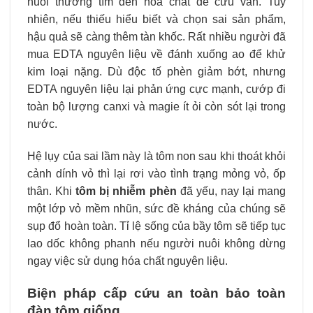
nuôi thường tìm đến hóa chất để cứu vãn. Tuy
nhiên, nếu thiếu hiểu biết và chọn sai sản phẩm,
hậu quả sẽ càng thêm tàn khốc. Rất nhiều người đã
mua EDTA nguyên liệu về đánh xuống ao để khử
kim loại nặng. Dù độc tố phèn giảm bớt, nhưng
EDTA nguyên liệu lại phản ứng cực mạnh, cướp đi
toàn bộ lượng canxi và magie ít ỏi còn sót lại trong
nước.
Hệ lụy của sai lầm này là tôm non sau khi thoát khỏi
cảnh dính vỏ thì lại rơi vào tình trạng mỏng vỏ, ốp
thân. Khi
tôm bị nhiễm phèn
đã yếu, nay lại mang
một lớp vỏ mềm nhũn, sức đề kháng của chúng sẽ
sụp đổ hoàn toàn. Tỉ lệ sống của bầy tôm sẽ tiếp tục
lao dốc không phanh nếu người nuôi không dừng
ngay việc sử dụng hóa chất nguyên liệu.
Biện pháp cấp cứu an toàn bảo toàn
đàn tôm giống