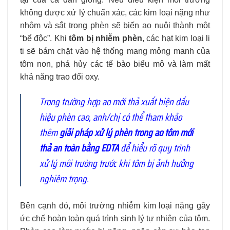
không được xử lý chuẩn xác, các kim loại nặng như
nhôm và sắt trong phèn sẽ biến ao nuôi thành một
“bể độc”. Khi
tôm bị nhiễm phèn
, các hạt kim loại li
ti sẽ bám chặt vào hệ thống mang mỏng manh của
tôm non, phá hủy các tế bào biểu mô và làm mất
khả năng trao đổi oxy.
Trong trường hợp ao mới thả xuất hiện dấu
hiệu phèn cao, anh/chị có thể tham khảo
thêm
giải pháp xử lý phèn trong ao tôm mới
thả an toàn bằng EDTA
để hiểu rõ quy trình
xử lý môi trường trước khi tôm bị ảnh hưởng
nghiêm trọng.
Bên cạnh đó, môi trường nhiễm kim loại nặng gây
ức chế hoàn toàn quá trình sinh lý tự nhiên của tôm.