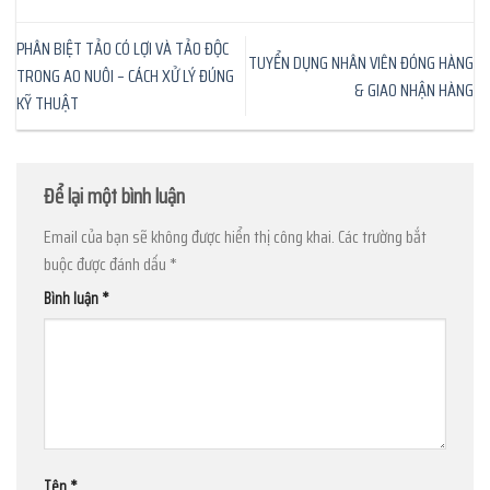
PHÂN BIỆT TẢO CÓ LỢI VÀ TẢO ĐỘC
TUYỂN DỤNG NHÂN VIÊN ĐÓNG HÀNG
TRONG AO NUÔI – CÁCH XỬ LÝ ĐÚNG
& GIAO NHẬN HÀNG
KỸ THUẬT
Để lại một bình luận
Email của bạn sẽ không được hiển thị công khai.
Các trường bắt
buộc được đánh dấu
*
Bình luận
*
Tên
*