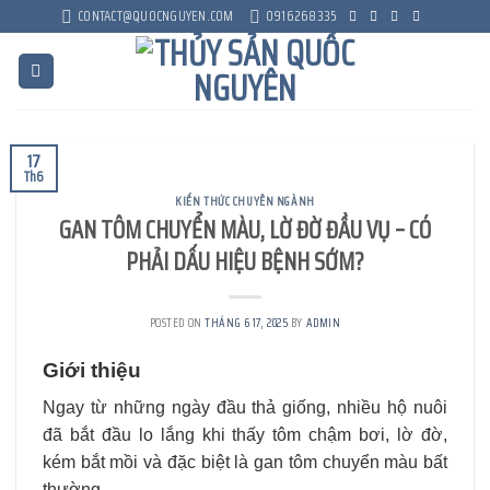
Skip
CONTACT@QUOCNGUYEN.COM
0916268335
to
content
17
Th6
KIẾN THỨC CHUYÊN NGÀNH
GAN TÔM CHUYỂN MÀU, LỜ ĐỜ ĐẦU VỤ – CÓ
PHẢI DẤU HIỆU BỆNH SỚM?
POSTED ON
THÁNG 6 17, 2025
BY
ADMIN
Giới thiệu
Ngay từ những ngày đầu thả giống, nhiều hộ nuôi
đã bắt đầu lo lắng khi thấy tôm chậm bơi, lờ đờ,
kém bắt mồi và đặc biệt là gan tôm chuyển màu bất
thường.