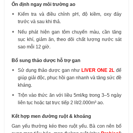
Ổn định ngay môi trường ao
Kiểm tra và điều chỉnh pH, độ kiềm, oxy đáy
trước và sau khi thả.
Nếu phát hiện gan tôm chuyển màu, cần tăng
sục khí, giảm ăn, theo dõi chất lượng nước sát
sao mỗi 12 giờ.
Bổ sung thảo dược hỗ trợ gan
Sử dụng thảo dược gan như
LIVER ONE 2L
để
giúp giải độc, phục hồi gan nhanh và tăng sức đề
kháng.
Trộn vào thức ăn với liều 5ml/kg trong 3–5 ngày
liên tục hoặc tạt trực tiếp 2 lít/2.000m³ ao.
Kết hợp men đường ruột & khoáng
Gan yếu thường kéo theo ruột yếu. Bà con nên bổ