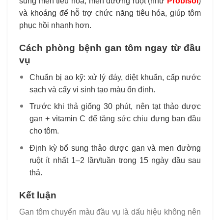
sung men tiêu hóa, men đường ruột (như
Probisol
)
và khoáng để hỗ trợ chức năng tiêu hóa, giúp tôm
phục hồi nhanh hơn.
Cách phòng bệnh gan tôm ngay từ đầu
vụ
Chuẩn bị ao kỹ: xử lý đáy, diệt khuẩn, cấp nước
sạch và cấy vi sinh tạo màu ổn định.
Trước khi thả giống 30 phút, nên tạt thảo dược
gan + vitamin C để tăng sức chịu đựng ban đầu
cho tôm.
Định kỳ bổ sung thảo dược gan và men đường
ruột ít nhất 1–2 lần/tuần trong 15 ngày đầu sau
thả.
Kết luận
Gan tôm chuyển màu đầu vụ là dấu hiệu không nên