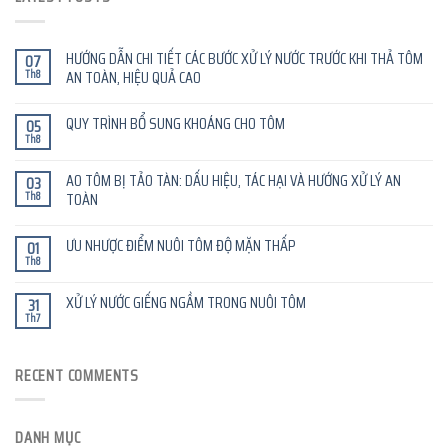
HƯỚNG DẪN CHI TIẾT CÁC BƯỚC XỬ LÝ NƯỚC TRƯỚC KHI THẢ TÔM
07
Th8
AN TOÀN, HIỆU QUẢ CAO
QUY TRÌNH BỔ SUNG KHOÁNG CHO TÔM
05
Th8
AO TÔM BỊ TẢO TÀN: DẤU HIỆU, TÁC HẠI VÀ HƯỚNG XỬ LÝ AN
03
Th8
TOÀN
ƯU NHƯỢC ĐIỂM NUÔI TÔM ĐỘ MẶN THẤP
01
Th8
XỬ LÝ NƯỚC GIẾNG NGẦM TRONG NUÔI TÔM
31
Th7
RECENT COMMENTS
DANH MỤC