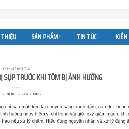
I THIỆU
SẢN PHẨM
TIN TỨC
KIẾN
KỸ THUẬT NUÔI TÔM
BỊ SỤP TRƯỚC KHI TÔM BỊ ẢNH HƯỞNG
D ON
THÁNG 6 29, 2026
BY
ADMIN
 chỉ sau một đêm lại chuyển sang xanh đậm, nâu đục hoặc
tình huống nguy hiểm vì chỉ trong vài giờ, oxy giảm mạnh, khí
ể hao nếu xử lý chậm. Hiểu đúng nguyên nhân và xử lý đúng t