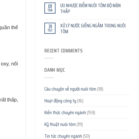
ƯU NHƯỢC ĐIỂM NUÔI TÔM ĐỘ MẶN
01
Th8
THẤP
XỬ LÝ NƯỚC GIẾNG NGẦM TRONG NUÔI
31
quần thể
Th7
TÔM
RECENT COMMENTS
oxy, nổi
DANH MỤC
Câu chuyện về người nuôi tôm
(18)
Hoạt động công ty
(16)
ất thấp,
Kiến thức chuyên ngành
(159)
Kỹ thuật nuôi tôm
(111)
Tin tức chuyên ngành
(50)