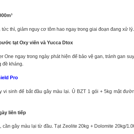
.000m³
tức thì, giảm nguy cơ tôm hao ngay trong giai đoạn đang xử lý.
bước tạt Oxy viên và Yucca Dtox
ver One ngay trong ngày phát hiện để bảo vệ gan, tránh gan suy
g đề kháng.
ield Pro
y vi sinh để bắt đầu gây màu lại. Ủ BZT 1 gói + 5kg mật đườ
ày liên tiếp
o, cần gây màu lại từ đầu. Tạt Zeolite 20kg + Dolomite 20kg/1.