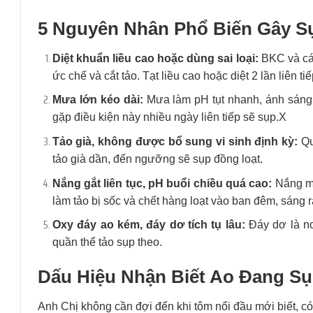
5 Nguyên Nhân Phổ Biến Gây S
Diệt khuẩn liều cao hoặc dùng sai loại:
BKC và các
ức chế và cắt tảo. Tạt liều cao hoặc diệt 2 lần liên
Mưa lớn kéo dài:
Mưa làm pH tụt nhanh, ánh sáng 
gặp điều kiện này nhiều ngày liên tiếp sẽ sụp.X
Tảo già, không được bổ sung vi sinh định kỳ:
Qu
tảo già dần, đến ngưỡng sẽ sụp đồng loạt.
Nắng gắt liên tục, pH buổi chiều quá cao:
Nắng mạ
làm tảo bị sốc và chết hàng loạt vào ban đêm, sáng r
Oxy đáy ao kém, đáy dơ tích tụ lâu:
Đáy dơ là nơ
quần thể tảo sụp theo.
Dấu Hiệu Nhận Biết Ao Đang S
Anh Chị không cần đợi đến khi tôm nổi đầu mới biết, c