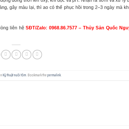
 động đồng thời lên oxy, khí độc và pH. Nhận ra sớm và xử lý 
háng, gây màu lại, thì ao có thể phục hồi trong 2–3 ngày mà k
 lòng liên hệ
SĐT/Zalo: 0968.86.7577 – Thủy Sản Quốc Ng
in
Kỹ thuật nuôi tôm
. Bookmark the
permalink
.