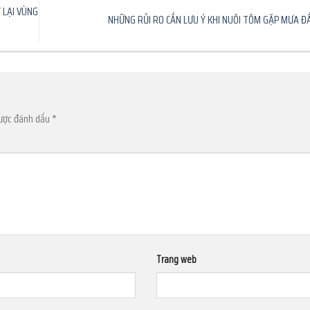
 LẠI VÙNG
NHỮNG RỦI RO CẦN LƯU Ý KHI NUÔI TÔM GẶP MƯA 
được đánh dấu
*
Trang web