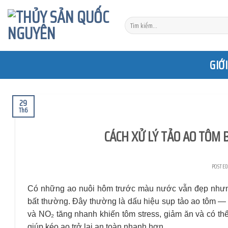
Skip
to
Tìm
content
kiếm:
GIỚ
29
Th6
CÁCH XỬ LÝ TẢO AO TÔM 
POSTE
Có những ao nuôi hôm trước màu nước vẫn đẹp nhưng
bất thường. Đây thường là dấu hiệu sụp tảo ao tôm — 
và NO₂ tăng nhanh khiến tôm stress, giảm ăn và có th
giúp kéo ao trở lại an toàn nhanh hơn.