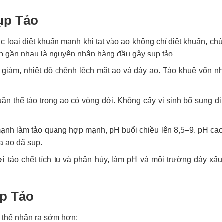
ụp Tảo
 loại diệt khuẩn mạnh khi tạt vào ao không chỉ diệt khuẩn, ch
 tiếp gần nhau là nguyên nhân hàng đầu gây sụp tảo.
giảm, nhiệt độ chênh lệch mặt ao và đáy ao. Tảo khuê vốn n
ần thể tảo trong ao có vòng đời. Không cấy vi sinh bổ sung địn
nh làm tảo quang hợp mạnh, pH buổi chiều lên 8,5–9. pH cao 
a ao đã sụp.
i tảo chết tích tụ và phân hủy, làm pH và môi trường đáy xấu
ụp Tảo
ó thể nhận ra sớm hơn: