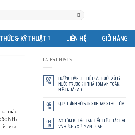
 THỨC & KỸ THUẬT
LIÊN HỆ
GIỎ HÀNG
LATEST POSTS
HƯỚNG DẪN CHI TIẾT CÁC BƯỚC XỬ LÝ
07
Th8
NƯỚC TRƯỚC KHI THẢ TÔM AN TOÀN,
HIỆU QUẢ CAO
QUY TRÌNH BỔ SUNG KHOÁNG CHO TÔM
05
Th8
 mất màu
 độc NH₃
AO TÔM BỊ TẢO TÀN: DẤU HIỆU, TÁC HẠI
03
Th8
VÀ HƯỚNG XỬ LÝ AN TOÀN
hứ tự sẽ