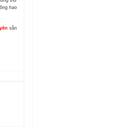
đúng thứ
hông hao
uyên
sẵn