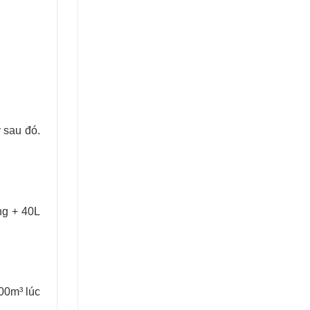
 sau đó.
ng + 40L
000m³ lúc