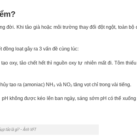
iểm?
g đời. Khi tảo già hoặc môi trường thay đổi đột ngột, toàn bộ 
 đồng loạt gây ra 3 vấn đề cùng lúc:
ạo oxy, tảo chết hết thì nguồn oxy tự nhiên mất đi. Tôm thiếu 
ủy tạo ra (amoniac) NH₃ và NO₂ tăng vọt chỉ trong vài tiếng.
pH không được kéo lên ban ngày, sáng sớm pH có thể xuống r
Sụp tảo là gì? – Ảnh VFT