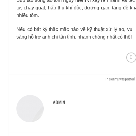
Sụp tảo trong ao tôm nguy hiểm vì xảy ra nhanh và tác
tự, chạy quạt, hấp thu khí độc, dưỡng gan, tăng đề k
nhiều tôm.
Nếu có bất kỳ thắc mắc nào về kỹ thuật xử lý ao, vui
sàng hỗ trợ anh chị tận tình, nhanh chóng nhất có thể!
This entry was posted 
ADMIN