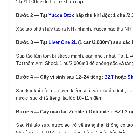
5kg/1.000m³ để hỗ trợ khẩn cấp.
Bước 2 — Tạt
Yucca Dtox
hấp thu khí độc: 1 chai/2
Xác tảo phân hủy tạo ra NH₃ nhanh, Yucca hấp thu NH₃ 
Bước 3 — Tạt
Liver One 2L
(1 can/2.000m³) sau các 
Sụp tảo làm tôm bị stress mạnh, gan nhợt nhạt. Tạt Li
Tạt thêm Anti Shock 1 hũ/2.000m3 để chống sốc và tăn
Bước 4 — Cấy vi sinh sau 12–24 tiếng:
BZT
hoặc
Sh
Sau khi khí độc đã được kiểm soát và oxy ổn định, cấ
nước, sục khí 2 tiếng, tạt lúc 10–11h đêm.
Bước 5 — Gây màu lại: Zeolite + Dolomite + BZT 2 ng
Sau khi tảo sụp, nước ao trở về trạng thái không có tả
9h sáng, rồi tạt BZT sau 1 tiếng. Làm 2 ngày liên tiếp.