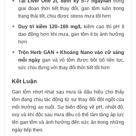
Tạt Liver One 2L định kỳ 5–7 ngày/lần
trong
giai đoạn thời tiết thay đổi, gan tôm luôn trong
trạng thái tốt, chịu được stress mưa tốt hơn
Duy trì kiềm 120–160 mg/L
kiềm cao thì pH ít
dao động hơn khi mưa, gan tôm ít bị ảnh hưởng
hơn
Trộn Herb GAN + Khoáng Nano vào cữ sáng
mỗi ngày
gan và vỏ tôm được bồi bổ liên tục,
sức chịu đựng với thay đổi thời tiết tốt hơn
Kết Luận
Gan tôm nhợt nhạt sau mưa là dấu hiệu cho thấy
tôm đang chịu tác động từ sự thay đổi đột ngột của
môi trường ao nuôi. Sự biến động về pH, nhiệt độ,
oxy và khí độc sau mưa đều có thể làm tăng áp lực
lên gan tôm và ảnh hưởng đến sức ăn trong những
ngày tiếp theo.