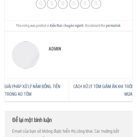
This entry was posted in
Kiến thức chuyên ngành
. Bookmark the
permalink
.
ADMIN
GIẢI PHÁP XỬ LÝ NẤM ĐỒNG TIỀN
CÁCH XỬ LÝ TÔM GIẢM ĂN KHI TRỜI
TRONG AO TÔM
MƯA
Để lại một bình luận
Email của bạn sẽ không được hiển thị công khai.
Các trường bắt