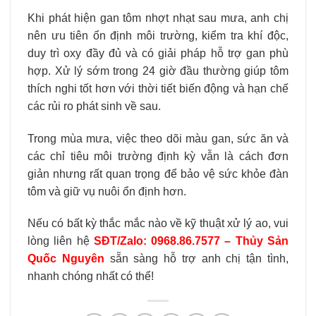
Khi phát hiện gan tôm nhợt nhạt sau mưa, anh chị
nên ưu tiên ổn định môi trường, kiểm tra khí độc,
duy trì oxy đầy đủ và có giải pháp hỗ trợ gan phù
hợp. Xử lý sớm trong 24 giờ đầu thường giúp tôm
thích nghi tốt hơn với thời tiết biến động và hạn chế
các rủi ro phát sinh về sau.
Trong mùa mưa, việc theo dõi màu gan, sức ăn và
các chỉ tiêu môi trường định kỳ vẫn là cách đơn
giản nhưng rất quan trọng để bảo vệ sức khỏe đàn
tôm và giữ vụ nuôi ổn định hơn.
Nếu có bất kỳ thắc mắc nào về kỹ thuật xử lý ao, vui
lòng liên hệ
SĐT/Zalo: 0968.86.7577 – Thủy Sản
Quốc Nguyên
sẵn sàng hỗ trợ anh chị tận tình,
nhanh chóng nhất có thể!