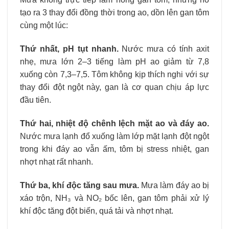
tạo ra 3 thay đổi đồng thời trong ao, dồn lên gan tôm
cùng một lúc:
Thứ nhất, pH tụt nhanh.
Nước mưa có tính axit
nhẹ, mưa lớn 2–3 tiếng làm pH ao giảm từ 7,8
xuống còn 7,3–7,5. Tôm không kịp thích nghi với sự
thay đổi đột ngột này, gan là cơ quan chịu áp lực
đầu tiên.
Thứ hai, nhiệt độ chênh lệch mặt ao và đáy ao.
Nước mưa lạnh đổ xuống làm lớp mặt lạnh đột ngột
trong khi đáy ao vẫn ấm, tôm bị stress nhiệt, gan
nhợt nhạt rất nhanh.
Thứ ba, khí độc tăng sau mưa.
Mưa làm đáy ao bị
xáo trộn, NH₃ và NO₂ bốc lên, gan tôm phải xử lý
khí độc tăng đột biến, quá tải và nhợt nhạt.