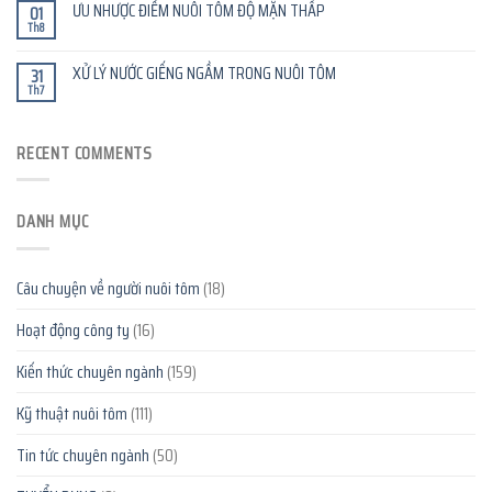
ƯU NHƯỢC ĐIỂM NUÔI TÔM ĐỘ MẶN THẤP
01
Th8
XỬ LÝ NƯỚC GIẾNG NGẦM TRONG NUÔI TÔM
31
Th7
RECENT COMMENTS
DANH MỤC
Câu chuyện về người nuôi tôm
(18)
Hoạt động công ty
(16)
Kiến thức chuyên ngành
(159)
Kỹ thuật nuôi tôm
(111)
Tin tức chuyên ngành
(50)