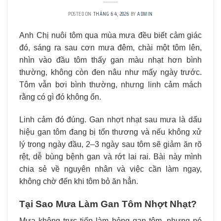
POSTED ON
THÁNG 6 4, 2026
BY
ADMIN
Anh Chị nuôi tôm qua mùa mưa đều biết cảm giác
đó, sáng ra sau cơn mưa đêm, chài một tôm lên,
nhìn vào đầu tôm thấy gan màu nhạt hơn bình
thường, không còn đen nâu như mấy ngày trước.
Tôm vẫn bơi bình thường, nhưng linh cảm mách
rằng có gì đó không ổn.
Linh cảm đó đúng. Gan nhợt nhạt sau mưa là dấu
hiệu gan tôm đang bị tổn thương và nếu không xử
lý trong ngày đầu, 2–3 ngày sau tôm sẽ giảm ăn rõ
rệt, dễ bùng bệnh gan và rớt lai rai. Bài này mình
chia sẻ về nguyên nhân và việc cần làm ngay,
không chờ đến khi tôm bỏ ăn hẳn.
Tại Sao Mưa Làm Gan Tôm Nhợt Nhạt?
Mưa không trực tiếp làm hỏng gan tôm, nhưng nó