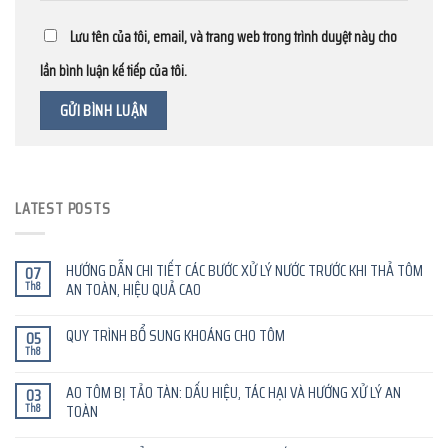
Lưu tên của tôi, email, và trang web trong trình duyệt này cho
lần bình luận kế tiếp của tôi.
LATEST POSTS
HƯỚNG DẪN CHI TIẾT CÁC BƯỚC XỬ LÝ NƯỚC TRƯỚC KHI THẢ TÔM
07
Th8
AN TOÀN, HIỆU QUẢ CAO
QUY TRÌNH BỔ SUNG KHOÁNG CHO TÔM
05
Th8
AO TÔM BỊ TẢO TÀN: DẤU HIỆU, TÁC HẠI VÀ HƯỚNG XỬ LÝ AN
03
Th8
TOÀN