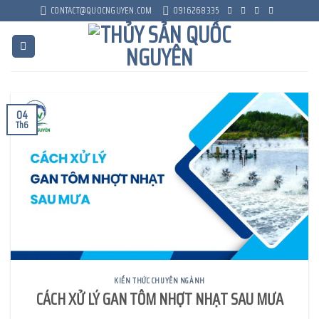
Skip
CONTACT@QUOCNGUYEN.COM
0916268335
to
content
04
Th6
KIẾN THỨC CHUYÊN NGÀNH
CÁCH XỬ LÝ GAN TÔM NHỢT NHẠT SAU MƯA