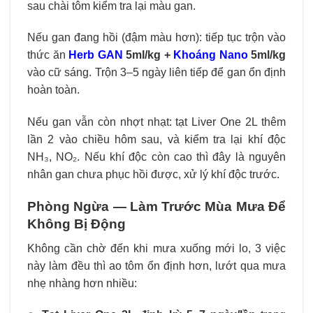
sau chài tôm kiểm tra lại màu gan.
Nếu gan đang hồi (đậm màu hơn): tiếp tục trộn vào
thức ăn
Herb GAN
5ml/kg +
Khoáng Nano
5ml/kg
vào cữ sáng. Trộn 3–5 ngày liên tiếp để gan ổn định
hoàn toàn.
Nếu gan vẫn còn nhợt nhạt: tạt Liver One 2L thêm
lần 2 vào chiều hôm sau, và kiểm tra lại khí độc
NH₃, NO₂. Nếu khí độc còn cao thì đây là nguyên
nhân gan chưa phục hồi được, xử lý khí độc trước.
Phòng Ngừa — Làm Trước Mùa Mưa Để
Không Bị Động
Không cần chờ đến khi mưa xuống mới lo, 3 việc
này làm đều thì ao tôm ổn định hơn, lướt qua mưa
nhẹ nhàng hơn nhiều: