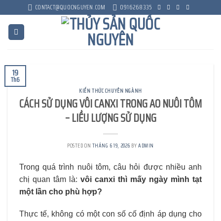
Skip
CONTACT@QUOCNGUYEN.COM
0916268335
to
content
19
Th6
KIẾN THỨC CHUYÊN NGÀNH
CÁCH SỬ DỤNG VÔI CANXI TRONG AO NUÔI TÔM
– LIỀU LƯỢNG SỬ DỤNG
POSTED ON
THÁNG 6 19, 2026
BY
ADMIN
Trong quá trình nuôi tôm, câu hỏi được nhiều anh
chị quan tâm là:
vôi canxi thì mấy ngày mình tạt
một lần cho phù hợp?
Thực tế, không có một con số cố định áp dụng cho