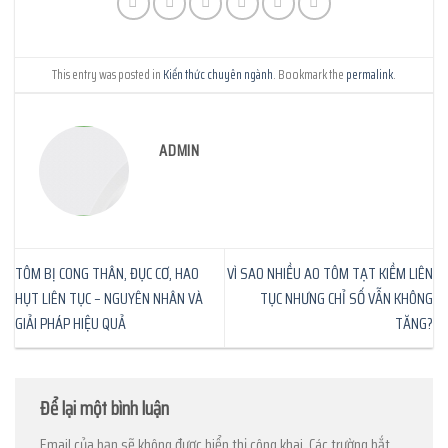
This entry was posted in
Kiến thức chuyên ngành
. Bookmark the
permalink
.
ADMIN
TÔM BỊ CONG THÂN, ĐỤC CƠ, HAO
VÌ SAO NHIỀU AO TÔM TẠT KIỀM LIÊN
HỤT LIÊN TỤC – NGUYÊN NHÂN VÀ
TỤC NHƯNG CHỈ SỐ VẪN KHÔNG
GIẢI PHÁP HIỆU QUẢ
TĂNG?
Để lại một bình luận
Email của bạn sẽ không được hiển thị công khai.
Các trường bắt