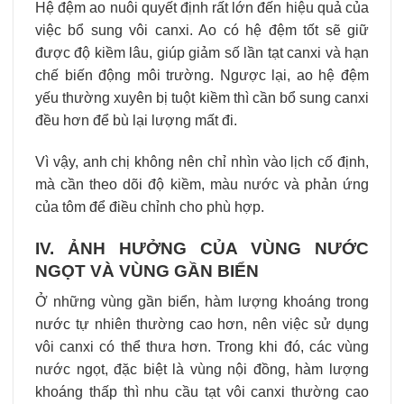
Hệ đệm ao nuôi quyết định rất lớn đến hiệu quả của
việc bổ sung vôi canxi. Ao có hệ đệm tốt sẽ giữ
được độ kiềm lâu, giúp giảm số lần tạt canxi và hạn
chế biến động môi trường. Ngược lại, ao hệ đệm
yếu thường xuyên bị tuột kiềm thì cần bổ sung canxi
đều hơn để bù lại lượng mất đi.
Vì vậy, anh chị không nên chỉ nhìn vào lịch cố định,
mà cần theo dõi độ kiềm, màu nước và phản ứng
của tôm để điều chỉnh cho phù hợp.
IV. ẢNH HƯỞNG CỦA VÙNG NƯỚC
NGỌT VÀ VÙNG GẦN BIỂN
Ở những vùng gần biển, hàm lượng khoáng trong
nước tự nhiên thường cao hơn, nên việc sử dụng
vôi canxi có thể thưa hơn. Trong khi đó, các vùng
nước ngọt, đặc biệt là vùng nội đồng, hàm lượng
khoáng thấp thì nhu cầu tạt vôi canxi thường cao