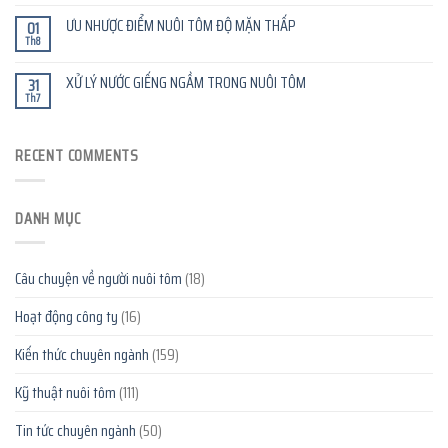
ƯU NHƯỢC ĐIỂM NUÔI TÔM ĐỘ MẶN THẤP
01
Th8
XỬ LÝ NƯỚC GIẾNG NGẦM TRONG NUÔI TÔM
31
Th7
RECENT COMMENTS
DANH MỤC
Câu chuyện về người nuôi tôm
(18)
Hoạt động công ty
(16)
Kiến thức chuyên ngành
(159)
Kỹ thuật nuôi tôm
(111)
Tin tức chuyên ngành
(50)