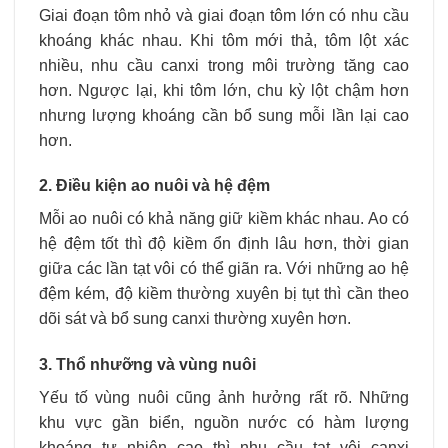
Giai đoạn tôm nhỏ và giai đoạn tôm lớn có nhu cầu
khoáng khác nhau. Khi tôm mới thả, tôm lột xác
nhiều, nhu cầu canxi trong môi trường tăng cao
hơn. Ngược lại, khi tôm lớn, chu kỳ lột chậm hơn
nhưng lượng khoáng cần bổ sung mỗi lần lại cao
hơn.
2. Điều kiện ao nuôi và hệ đệm
Mỗi ao nuôi có khả năng giữ kiềm khác nhau. Ao có
hệ đệm tốt thì độ kiềm ổn định lâu hơn, thời gian
giữa các lần tạt vôi có thể giãn ra. Với những ao hệ
đệm kém, độ kiềm thường xuyên bị tụt thì cần theo
dõi sát và bổ sung canxi thường xuyên hơn.
3. Thổ nhưỡng và vùng nuôi
Yếu tố vùng nuôi cũng ảnh hưởng rất rõ. Những
khu vực gần biển, nguồn nước có hàm lượng
khoáng tự nhiên cao thì nhu cầu tạt vôi canxi