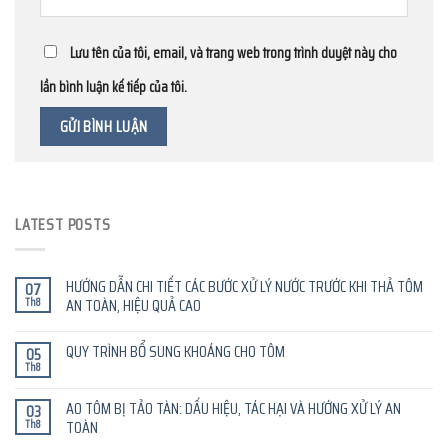
Lưu tên của tôi, email, và trang web trong trình duyệt này cho
lần bình luận kế tiếp của tôi.
LATEST POSTS
HƯỚNG DẪN CHI TIẾT CÁC BƯỚC XỬ LÝ NƯỚC TRƯỚC KHI THẢ TÔM
07
Th8
AN TOÀN, HIỆU QUẢ CAO
QUY TRÌNH BỔ SUNG KHOÁNG CHO TÔM
05
Th8
AO TÔM BỊ TẢO TÀN: DẤU HIỆU, TÁC HẠI VÀ HƯỚNG XỬ LÝ AN
03
Th8
TOÀN