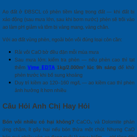
Ao đất ở ĐBSCL có phèn tiềm tàng trong đất — khi đất bị
xáo động (sau mưa lớn, sau khi bơm nước) phèn sẽ trôi vào
ao làm pH giảm và tôm bị vàng mang, vàng chân.
Với ao đất vùng phèn, ngoài bón vôi đúng loại còn cần:
Rải vôi CaO bờ đều đặn mỗi mùa mưa
Sau mưa lớn: kiểm tra phèn — nếu phèn cao thì tạt
thêm
Vime EDTA
1kg/2.000m³ lúc 9h sáng
để khử
phèn trước khi bổ sung khoáng
Duy trì kiềm ao 120–160 mg/L — ao kiềm cao thì phèn
ảnh hưởng ít hơn nhiều
Câu Hỏi Anh Chị Hay Hỏi
Bón vôi nhiều có hại không?
CaCO₃ và Dolomite phản
ứng chậm, ít gây hại nếu bón thừa một chút. Nhưng CaO