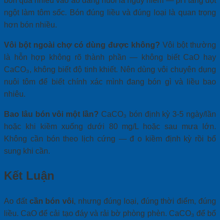
bón quá nhiều vào ao đang nuôi là nguy hiểm — pH tăng đột
ngột làm tôm sốc. Bón đúng liều và đúng loại là quan trọng
hơn bón nhiều.
Vôi bột ngoài chợ có dùng được không?
Vôi bột thường
là hỗn hợp không rõ thành phần — không biết CaO hay
CaCO₃, không biết độ tinh khiết. Nên dùng vôi chuyên dụng
nuôi tôm để biết chính xác mình đang bón gì và liều bao
nhiêu.
Bao lâu bón vôi một lần?
CaCO₃ bón định kỳ 3-5 ngày/lần
hoặc khi kiềm xuống dưới 80 mg/L hoặc sau mưa lớn.
Không cần bón theo lịch cứng — đ o kiềm định kỳ rồi bổ
sung khi cần.
Kết Luận
Ao đất
cần bón vôi
, nhưng đúng loại, đúng thời điểm, đúng
liều. CaO để cải tạo đáy và rải bờ phòng phèn. CaCO₃ để bổ