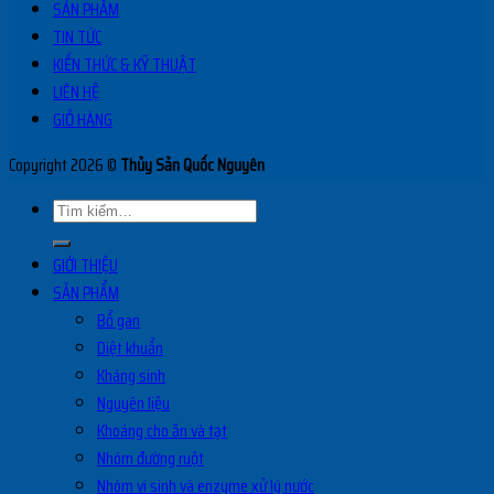
SẢN PHẨM
TIN TỨC
KIẾN THỨC & KỸ THUẬT
LIÊN HỆ
GIỎ HÀNG
Copyright 2026 ©
Thủy Sản Quốc Nguyên
Tìm
kiếm:
GIỚI THIỆU
SẢN PHẨM
Bổ gan
Diệt khuẩn
Kháng sinh
Nguyên liệu
Khoáng cho ăn và tạt
Nhóm đường ruột
Nhóm vi sinh và enzyme xử lý nước