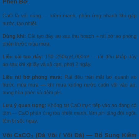
Phèn Bờ
CaO là vôi nung — kiềm mạnh, phản ứng nhanh khi gặp
nước, tạo nhiệt.
Dùng khi:
Cải tạo đáy ao sau thu hoạch + rải bờ ao phòng
phèn trước mùa mưa.
Liều cải tạo đáy:
150–250kg/1.000m² — rải đều khắp đáy
ao sau khi xịt lầy và xả cạn, phơi 2 ngày.
Liều rải bờ phòng mưa:
Rải đều trên mặt bờ quanh ao
trước mùa mưa — khi mưa xuống nước cuốn vôi vào ao,
trung hòa phèn và đệm pH.
Lưu ý quan trọng:
Không tạt CaO trực tiếp vào ao đang có
tôm — CaO phản ứng tỏa nhiệt mạnh, làm pH tăng đột ngột,
tôm bị sốc ngay.
Vôi CaCO₃ (Đá Vôi / Vôi Đá) — Bổ Sung Kiềm