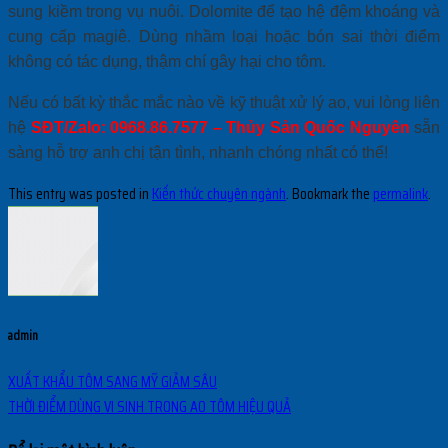
sung kiềm trong vụ nuôi. Dolomite để tạo hệ đệm khoáng và
cung cấp magiê. Dùng nhầm loại hoặc bón sai thời điểm
không có tác dụng, thậm chí gây hại cho tôm.
Nếu có bất kỳ thắc mắc nào về kỹ thuật xử lý ao, vui lòng liên
hệ
SĐT/Zalo: 0968.86.7577 – Thủy Sản Quốc Nguyên
sẵn
sàng hỗ trợ anh chị tận tình, nhanh chóng nhất có thể!
This entry was posted in
Kiến thức chuyên ngành
. Bookmark the
permalink
.
admin
XUẤT KHẨU TÔM SANG MỸ GIẢM SÂU
THỜI ĐIỂM DÙNG VI SINH TRONG AO TÔM HIỆU QUẢ