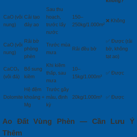
không?
Sau thu
CaO (vôi
Cải tạo
hoạch,
150–
❌ Không
nung)
đáy ao
trước lấy
250kg/1.000m²
nước
Rải bờ
✅ Được (rải
CaO (vôi
Trước mùa
phòng
Rải đều bờ
bờ, không
nung)
mưa
phèn
tạt ao)
Khi kiềm
CaCO₃
Bổ sung
10–
thấp, sau
✅ Được
(vôi đá)
kiềm
15kg/1.000m³
mưa
Hệ đệm
Trước gây
Dolomite
khoáng +
màu, định
20kg/1.000m³
✅ Được
Mg
kỳ
Ao Đất Vùng Phèn — Cần Lưu Ý
Thêm