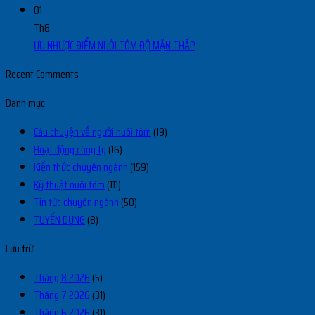
01
Th8
ƯU NHƯỢC ĐIỂM NUÔI TÔM ĐỘ MẶN THẤP
Recent Comments
Danh mục
Câu chuyện về người nuôi tôm
(19)
Hoạt động công ty
(16)
Kiến thức chuyên ngành
(159)
Kỹ thuật nuôi tôm
(111)
Tin tức chuyên ngành
(50)
TUYỂN DỤNG
(8)
Lưu trữ
Tháng 8 2026
(5)
Tháng 7 2026
(31)
Tháng 6 2026
(31)