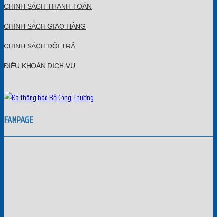
CHÍNH SÁCH THANH TOÁN
CHÍNH SÁCH GIAO HÀNG
CHÍNH SÁCH ĐỔI TRẢ
ĐIỀU KHOẢN DỊCH VỤ
FANPAGE