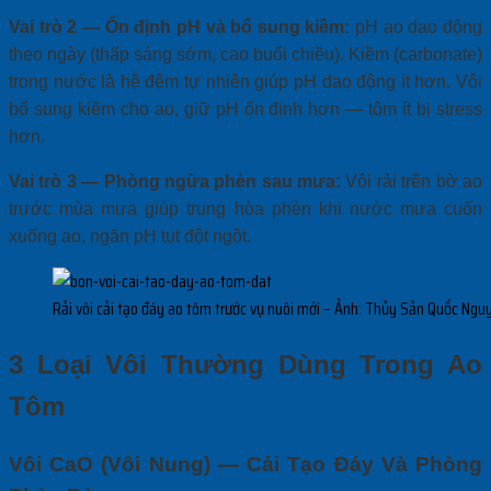
Vai trò 2 — Ổn định pH và bổ sung kiềm:
pH ao dao động
theo ngày (thấp sáng sớm, cao buổi chiều). Kiềm (carbonate)
trong nước là hệ đệm tự nhiên giúp pH dao động ít hơn. Vôi
bổ sung kiềm cho ao, giữ pH ổn định hơn — tôm ít bị stress
hơn.
Vai trò 3 — Phòng ngừa phèn sau mưa:
Vôi rải trên bờ ao
trước mùa mưa giúp trung hòa phèn khi nước mưa cuốn
xuống ao, ngăn pH tụt đột ngột.
Rải vôi cải tạo đáy ao tôm trước vụ nuôi mới – Ảnh: Thủy Sản Quốc Ngu
3 Loại Vôi Thường Dùng Trong Ao
Tôm
Vôi CaO (Vôi Nung) — Cải Tạo Đáy Và Phòng