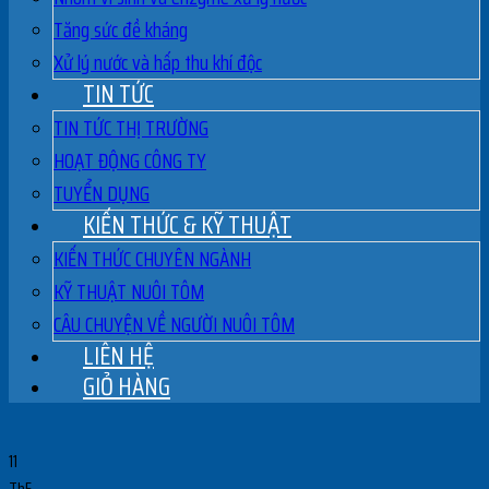
Tăng sức đề kháng
Xử lý nước và hấp thu khí độc
TIN TỨC
TIN TỨC THỊ TRƯỜNG
HOẠT ĐỘNG CÔNG TY
TUYỂN DỤNG
KIẾN THỨC & KỸ THUẬT
KIẾN THỨC CHUYÊN NGÀNH
KỸ THUẬT NUÔI TÔM
CÂU CHUYỆN VỀ NGƯỜI NUÔI TÔM
LIÊN HỆ
GIỎ HÀNG
11
Th5