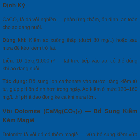
Định Kỳ
CaCO₃ là đá vôi nghiền — phản ứng chậm, ổn định, an toàn
cho ao đang nuôi.
Dùng khi:
Kiềm ao xuống thấp (dưới 80 mg/L) hoặc sau
mưa để kéo kiềm trở lại.
Liều:
10–15kg/1.000m³ — tạt trực tiếp vào ao, có thể dùng
khi ao đang nuôi.
Tác dụng:
Bổ sung ion carbonate vào nước, tăng kiềm từ
từ, giúp pH ổn định hơn trong ngày. Ao kiềm ở mức 120–160
mg/L thì pH ít dao động kể cả khi mưa lớn.
Vôi Dolomite (CaMg(CO₃)₂) — Bổ Sung Kiềm
Kèm Magiê
Dolomite là vôi đá có thêm magiê — vừa bổ sung kiềm vừa