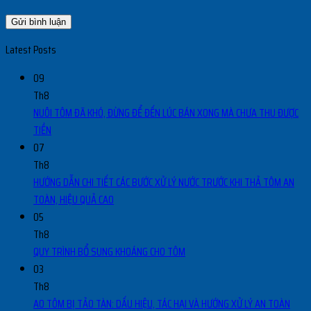
Latest Posts
09
Th8
NUÔI TÔM ĐÃ KHÓ, ĐỪNG ĐỂ ĐẾN LÚC BÁN XONG MÀ CHƯA THU ĐƯỢC
TIỀN
07
Th8
HƯỚNG DẪN CHI TIẾT CÁC BƯỚC XỬ LÝ NƯỚC TRƯỚC KHI THẢ TÔM AN
TOÀN, HIỆU QUẢ CAO
05
Th8
QUY TRÌNH BỔ SUNG KHOÁNG CHO TÔM
03
Th8
AO TÔM BỊ TẢO TÀN: DẤU HIỆU, TÁC HẠI VÀ HƯỚNG XỬ LÝ AN TOÀN