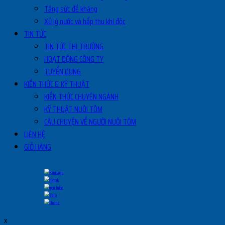
Tăng sức đề kháng
Xử lý nước và hấp thu khí độc
TIN TỨC
TIN TỨC THỊ TRƯỜNG
HOẠT ĐỘNG CÔNG TY
TUYỂN DỤNG
KIẾN THỨC & KỸ THUẬT
KIẾN THỨC CHUYÊN NGÀNH
KỸ THUẬT NUÔI TÔM
CÂU CHUYỆN VỀ NGƯỜI NUÔI TÔM
LIÊN HỆ
GIỎ HÀNG
x