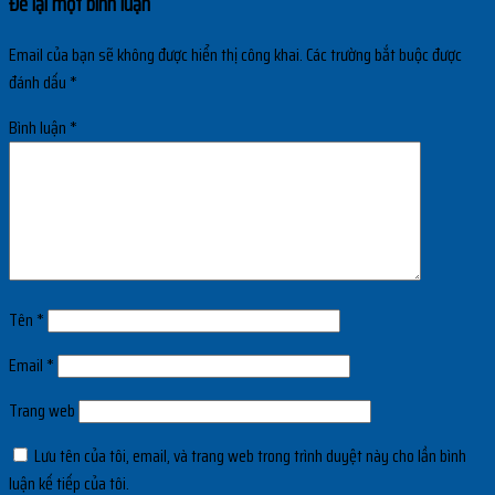
Để lại một bình luận
Email của bạn sẽ không được hiển thị công khai.
Các trường bắt buộc được
đánh dấu
*
Bình luận
*
Tên
*
Email
*
Trang web
Lưu tên của tôi, email, và trang web trong trình duyệt này cho lần bình
luận kế tiếp của tôi.