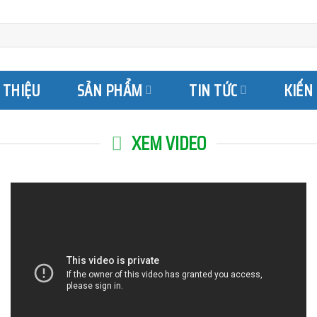
I THIỆU
SẢN PHẨM
TIN TỨC
KIẾN
XEM VIDEO