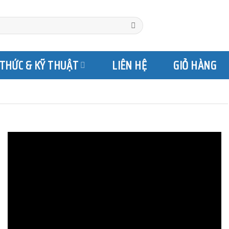
 THỨC & KỸ THUẬT
LIÊN HỆ
GIỎ HÀNG