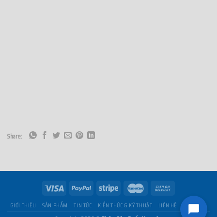
Share:
GIỚI THIỆU
SẢN PHẨM
TIN TỨC
KIẾN THỨC & KỸ THUẬT
LIÊN HỆ
GIỎ HÀNG