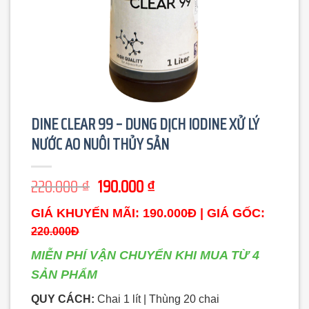
DINE CLEAR 99 – DUNG DỊCH IODINE XỬ LÝ
NƯỚC AO NUÔI THỦY SẢN
Giá
Giá
220.000
₫
190.000
₫
gốc
hiện
GIÁ KHUYẾN MÃI: 190.000Đ | GIÁ GỐC:
là:
tại
220.000 ₫.
là:
220.000Đ
190.000 ₫.
MIỄN PHÍ VẬN CHUYỂN KHI MUA TỪ 4
SẢN PHẨM
QUY CÁCH:
Chai 1 lít | Thùng 20 chai