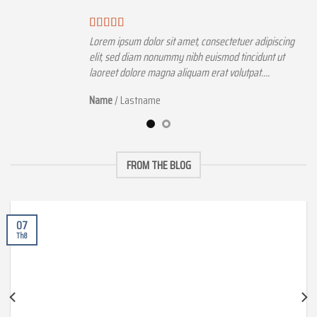
r adipiscing
Lorem ipsum dolor sit amet, consectetuer adipiscin
cidunt ut
elit, sed diam nonummy nibh euismod tincidunt ut
pat….
laoreet dolore magna aliquam erat volutpat….
Name
/
Lastname
FROM THE BLOG
07
Th8