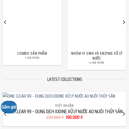
COMBO SẢN PHẨM
NHÓM VI SINH VÀ ENZYME XỬ LÝ
NƯỚC
1 SẢN PHẨM
4 SẢN PHẨM
LATEST COLLECTIONS
DIỆT KHUẨN
Giảm giá!
DINE CLEAR 99 – DUNG DỊCH IODINE XỬ LÝ NƯỚC AO NUÔI THỦY SẢN
Giá
Giá
220.000
₫
190.000
₫
gốc
hiện
là:
tại