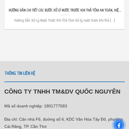
HƯỚNG DẪN CHI TIẾT CÁC BƯỚC XỬ LÝ NƯỚC TRƯỚC KHI THẢ TÔM AN TOÀN, HIỆU
QUẢ CAO
Hướng Dẫn Xử Lý Nước Trước Khi Thả Tôm Xử lý nước trước khi thả [...]
THÔNG TIN LIÊN HỆ
CÔNG TY TNHH TM&DV QUỐC NGUYÊN
Mã số doanh nghiệp: 1801777583
Địa chỉ: Căn nhà F6, đường số 6, KDC Văn Hóa Tây Đô, phường
Cái Răng, TP. Cần Thơ