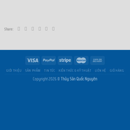
Share:
GIỚI THIỆU
SẢN PHẨM
TIN TỨC
KIẾN THỨC & KỸ THUẬT
LIÊN HỆ
GIỎ HÀNG
Copyright 2026 ©
Thủy Sản Quốc Nguyên