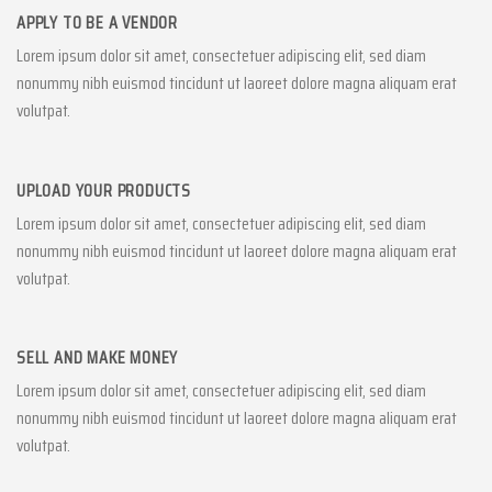
APPLY TO BE A VENDOR
Lorem ipsum dolor sit amet, consectetuer adipiscing elit, sed diam
nonummy nibh euismod tincidunt ut laoreet dolore magna aliquam erat
volutpat.
UPLOAD YOUR PRODUCTS
Lorem ipsum dolor sit amet, consectetuer adipiscing elit, sed diam
nonummy nibh euismod tincidunt ut laoreet dolore magna aliquam erat
volutpat.
SELL AND MAKE MONEY
Lorem ipsum dolor sit amet, consectetuer adipiscing elit, sed diam
nonummy nibh euismod tincidunt ut laoreet dolore magna aliquam erat
volutpat.