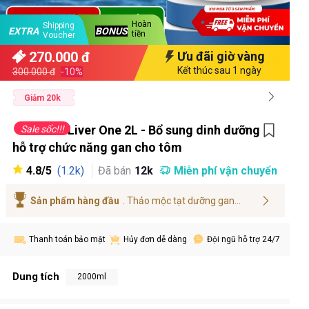
Hoàn
Shipping
BONUS
EXTRA
tiền
Voucher
270.000 đ
Ưu đãi giờ vàng
Kết thúc sau 1 ngày
300.000 đ
-10%
Giảm 20k
Liver One 2L - Bổ sung dinh dưỡng
Sale sốc!!!
hỗ trợ chức năng gan cho tôm
4.8/5
Đã bán
12k
Miễn phí vận chuyển
(1.2k)
Sản phẩm hàng đầu
. Thảo mộc tạt dưỡng gan...
Thanh toán bảo mật
Đội ngũ hỗ trợ 24/7
Hủy đơn dễ dàng
Dung tích
2000ml