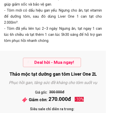
giúp giảm sốc và bảo vệ gan.
- Tôm mới có dấu hiệu gan yếu: Ngưng cho ăn, tạt vitamin
để dưỡng tôm, sau đó dùng Liver One 1 can tạt cho
2.000m³.
- Tôm đã yếu liên tục 2–3 ngày: Ngưng ăn, tạt ngay 1 can
lúc 6h chiều và tạt thêm 1 can lúc 5h30 sáng để hỗ trợ gan
tôm phục hồi nhanh chóng.
Deal hời - Mua ngay!
Thảo mộc tạt dưỡng gan tôm Liver One 2L
Phục hồi gan, tăng sức đề kháng cho tôm suốt vụ
300.000đ
Giá gốc:
270.000đ
-10%
Giảm còn:
Siêu sale chỉ diễn ra trong: