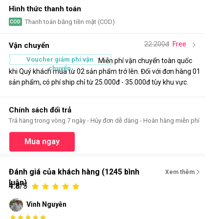
Hình thức thanh toán
Thanh toán bằng tiền mặt (COD)
COD
22.200đ
Free
Vận chuyển
Voucher giảm phí vận
Miễn phí vận chuyển toàn quốc
chuyển
khi Quý khách mua từ 02 sản phẩm trở lên. Đối với đơn hàng 01
sản phẩm, có phí ship chỉ từ 25.000đ - 35.000đ tùy khu vực.
Chính sách đổi trả
Trả hàng trong vòng 7 ngày - Hủy đơn dễ dàng - Hoàn hàng miễn phí
Mua ngay
Đánh giá của khách hàng (1245 bình
Xem thêm
luận)
4.8
/5
Vinh Nguyễn