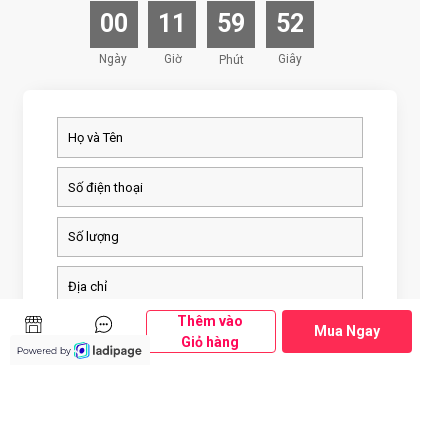
00
11
59
51
Ngày
Giờ
Giây
Phút
Thêm vào
Mua Ngay
Giỏ hàng
Mua Ngay
Trò chuyện
Cửa hàng