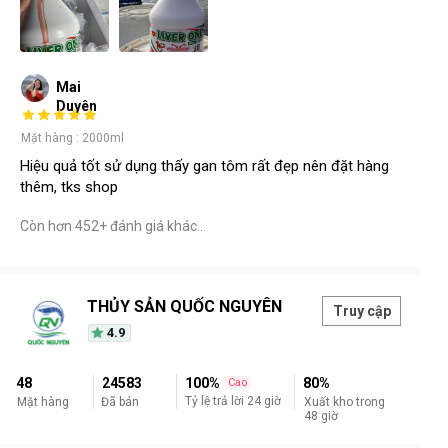
Mai
Duyên
Mặt hàng : 2000ml
Hiệu quả tốt sử dụng thấy gan tôm rất đẹp nên đặt hàng
thêm, tks shop
Còn hơn 452+ đánh giá khác…
THỦY SẢN QUỐC NGUYÊN
Truy cập
4.9
48
24583
100%
80%
Cao
Tỷ lệ trả lời 24 giờ
Mặt hàng
Đã bán
Xuất kho trong
48 giờ